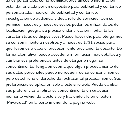
datos personales, como identificadores únicos e información
personas en 2 meses
estándar enviada por un dispositivo para publicidad y contenido
POR
REDACCIÓN
08/07/2017
0
personalizado, medición de publicidad y contenido,
investigación de audiencia y desarrollo de servicios.
Con su
Bertuchi sin barreras
permiso, nosotros y nuestros socios podemos utilizar datos de
POR
REDACCIÓN
14/06/2017
0
localización geográfica precisa e identificación mediante las
características de dispositivos. Puede hacer clic para otorgarnos
Las jornadas de arte, una ventana al
su consentimiento a nosotros y a nuestros 1731 socios para
desconocido patrimonio ceutí
que llevemos a cabo el procesamiento previamente descrito. De
forma alternativa, puede acceder a información más detallada y
POR
REDACCIÓN
05/05/2017
0
cambiar sus preferencias antes de otorgar o negar su
Bertuchi ya es una realidad, el lunes se
consentimiento.
Tenga en cuenta que algún procesamiento de
inaugura la exposición
sus datos personales puede no requerir de su consentimiento,
pero usted tiene el derecho de rechazar tal procesamiento. Sus
POR
REDACCIÓN
21/04/2017
0
preferencias se aplicarán solo a este sitio web. Puede cambiar
‘Ideas’ acusa a C’s de intentar su desprestigio
sus preferencias o retirar su consentimiento en cualquier
y el de un miembro del PP con información
momento volviendo a este sitio y haciendo clic en el botón
“falsa”
"Privacidad" en la parte inferior de la página web.
POR
REDACCIÓN
06/04/2017
0
C’s sospecha de la contratación de una
empresa “vinculada” al PP en el Museo