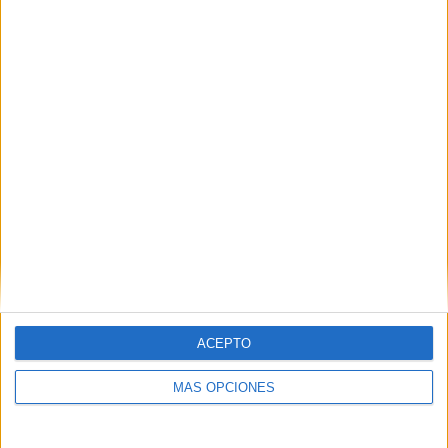
Bertuchi
POR
REDACCIÓN
05/04/2017
0
1
2
ACEPTO
MÁS OPCIONES