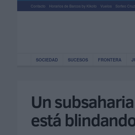
Contacto
Horarios de Barcos by Kikoto
Vuelos
Sorteo Cruz
SOCIEDAD
SUCESOS
FRONTERA
J
Un subsaharian
está blindando