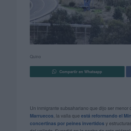
Quino
Compartir en Whatsapp
Un inmigrante subsahariano que dijo ser menor d
Marruecos
, la valla que
está reformando el Mini
concertinas por peines invertidos
y estructura
del vallado. Sucedió en la noche de este miérco