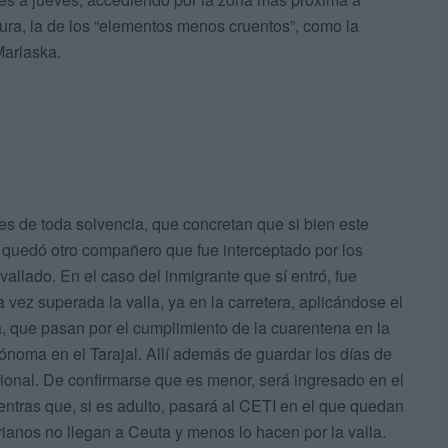
tura, la de los “elementos menos cruentos”, como la
Marlaska.
es de toda solvencia, que concretan que si bien este
e quedó otro compañero que fue interceptado por los
allado. En el caso del inmigrante que sí entró, fue
 vez superada la valla, ya en la carretera, aplicándose el
, que pasan por el cumplimiento de la cuarentena en la
ónoma en el Tarajal. Allí además de guardar los días de
acional. De confirmarse que es menor, será ingresado en el
entras que, si es adulto, pasará al CETI en el que quedan
anos no llegan a Ceuta y menos lo hacen por la valla.