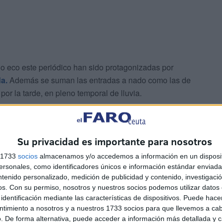
ho eco este periódico han sido protagonizadas por
a.
Además se suman las entradas a nado como las de
or la tarde, en pleno temporal de lluvia.
rítimas pero es tal la desesperación, que sigue habiendo
lado, de momento las entradas o los intentos de llevarse a
Su privacidad es importante para nosotros
s 1733
socios
almacenamos y/o accedemos a información en un disposit
sonales, como identificadores únicos e información estándar enviada 
ntenido personalizado, medición de publicidad y contenido, investigaci
os.
Con su permiso, nosotros y nuestros socios podemos utilizar datos 
identificación mediante las características de dispositivos. Puede hacer
ntimiento a nosotros y a nuestros 1733 socios para que llevemos a ca
. De forma alternativa, puede acceder a información más detallada y 
s y tubos, mientras quedan todavía por retirar