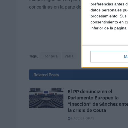
preferencias antes d
concertinas en la parte del vallado más próximo
datos personales pue
procesamiento. Sus p
consentimiento en cu
inferior de la página
Tags:
Frontera
Valla
M
Related
Posts
El PP denuncia en el
Parlamento Europeo la
"inacción" de Sánchez ant
la crisis de Ceuta
HACE 8 HORAS