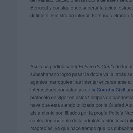
Berrocal y consiguiendo superar la actual estruc
definió el ministro de Interior, Fernando Grande-
Así lo ha podido saber
El Faro de Ceuta
de fuent
subsahariano logró pasar la doble valla, atrás s
agentes marroquíes tras intentar encaramarse al v
interceptado por patrullas de
la Guardia Civil
una
protocolo en vigor en estos tiempos de pandemia
nave que está siendo utilizada por la Ciudad Aut
aislamiento son filiados por la propia Policía N
centro dependiente de la administración local mi
magrebíes, ya que hace tiempo que los subsahari