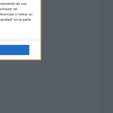
esamiento de sus
echazar tal
erencias o retirar su
vacidad" en la parte