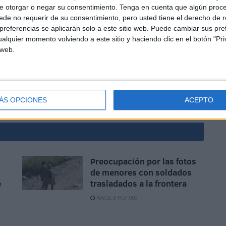
e otorgar o negar su consentimiento.
Tenga en cuenta que algún proc
 a Marruecos.
de no requerir de su consentimiento, pero usted tiene el derecho de r
referencias se aplicarán solo a este sitio web. Puede cambiar sus pref
alquier momento volviendo a este sitio y haciendo clic en el botón "Pri
 web.
ÁS OPCIONES
ACEPTO
Preocupación por las fotos
de menores con soldados
e
trasladados a la frontera
HACE 8 HORAS