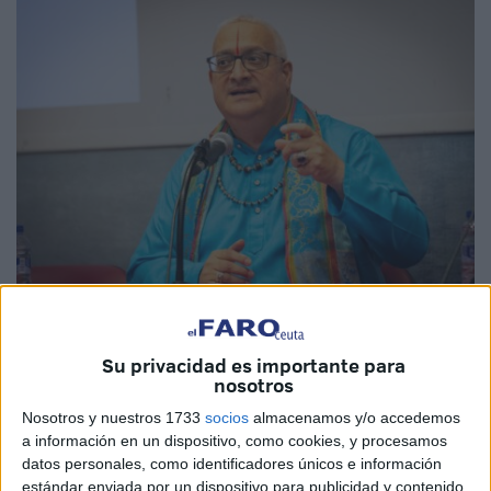
Imágenes cedidas
Su privacidad es importante para
nosotros
Nosotros y nuestros 1733
socios
almacenamos y/o accedemos
Nos complace anunciar la publicación del libro Sri Vaishna
a información en un dispositivo, como cookies, y procesamos
Stotra Mala, Una guirnalda de himnos de alabanza Sri
datos personales, como identificadores únicos e información
vaishnavas, una obra única que reúne algunas de las más
estándar enviada por un dispositivo para publicidad y contenido