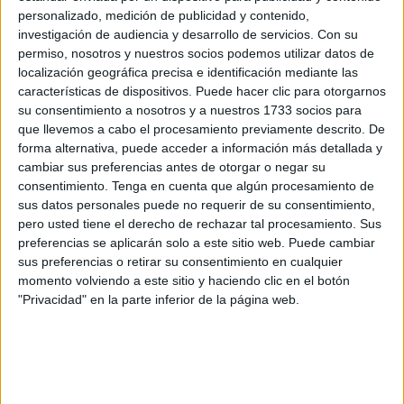
personalizado, medición de publicidad y contenido,
sublimes composiciones devocionales de la tradición Srī
investigación de audiencia y desarrollo de servicios.
Con su
Vaiṣhṇava, traducidas por primera vez del sánscrito al
permiso, nosotros y nuestros socios podemos utilizar datos de
español.
localización geográfica precisa e identificación mediante las
características de dispositivos. Puede hacer clic para otorgarnos
Esta antología incluye stotras (himnos) y gadya (prosa
su consentimiento a nosotros y a nuestros 1733 socios para
devocional) compuestos por grandes acharyas y santos
que llevemos a cabo el procesamiento previamente descrito. De
forma alternativa, puede acceder a información más detallada y
como Kulashekara Alvar, Yamunacharya, Rāmānujacharya
cambiar sus preferencias antes de otorgar o negar su
y Vedānta Deśika, pilares del pensamiento y la devoción
consentimiento.
Tenga en cuenta que algún procesamiento de
vaisnava del sur de la India.
sus datos personales puede no requerir de su consentimiento,
pero usted tiene el derecho de rechazar tal procesamiento. Sus
preferencias se aplicarán solo a este sitio web. Puede cambiar
sus preferencias o retirar su consentimiento en cualquier
momento volviendo a este sitio y haciendo clic en el botón
"Privacidad" en la parte inferior de la página web.