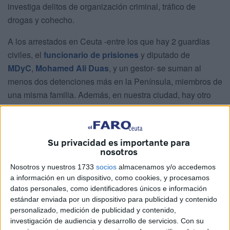
investiga delitos de organización criminal, tráfico de
drogas y cohecho.
A los arrestados en Ceuta -entre los que hay 2 guardias
civiles, el
funcionario de prisiones
y diputado de
MDyC
,
Mohamed Ali Duas
, y un gestor- se suman al
menos dos detenciones más en la Península, miembros de
una misma familia. Además, en nuestra ciudad, hay otro
agente de la Benemérita en calidad de investigado no
detenido.
Su privacidad es importante para
nosotros
Nosotros y nuestros 1733
socios
almacenamos y/o accedemos
a información en un dispositivo, como cookies, y procesamos
datos personales, como identificadores únicos e información
estándar enviada por un dispositivo para publicidad y contenido
personalizado, medición de publicidad y contenido,
investigación de audiencia y desarrollo de servicios.
Con su