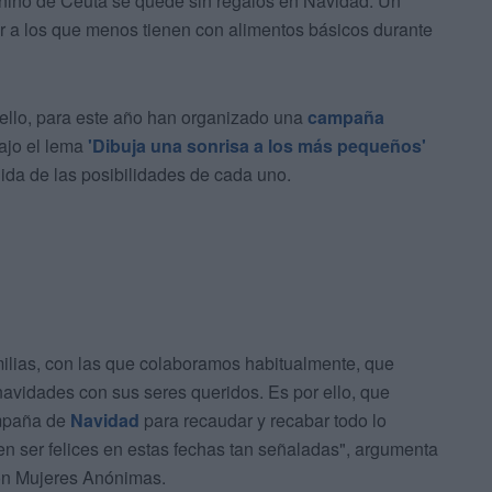
 niño de Ceuta se quede sin regalos en Navidad. Un
r a los que menos tienen con alimentos básicos durante
 ello, para este año han organizado una
campaña
ajo el lema
'Dibuja una sonrisa a los más pequeños'
ida de las posibilidades de cada uno.
ilias, con las que colaboramos habitualmente, que
navidades con sus seres queridos. Es por ello, que
ampaña de
Navidad
para recaudar y recabar todo lo
en ser felices en estas fechas tan señaladas", argumenta
ón Mujeres Anónimas.