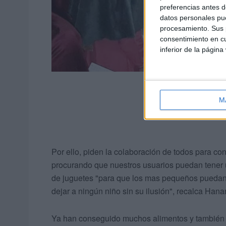
preferencias antes d
datos personales pue
procesamiento. Sus p
consentimiento en cu
inferior de la página
M
Por ello, piden la colaboración de todos para con
procurando que nuestros usuarios puedan tener
de juguetes "para que los mas pequeños puedan 
dejar a ningún niño sin su ilusión", recalca Hana
Ya han conseguido muchos alimentos y también 