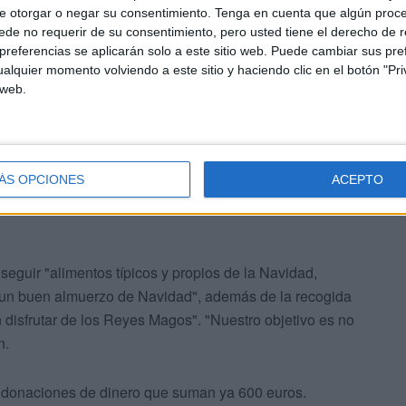
e otorgar o negar su consentimiento.
Tenga en cuenta que algún proc
de no requerir de su consentimiento, pero usted tiene el derecho de r
referencias se aplicarán solo a este sitio web. Puede cambiar sus pref
alquier momento volviendo a este sitio y haciendo clic en el botón "Pri
 web.
ÁS OPCIONES
ACEPTO
seguir "alimentos típicos y propios de la Navidad,
 un buen almuerzo de Navidad", además de la recogida
disfrutar de los Reyes Magos". "Nuestro objetivo es no
n.
donaciones de dinero que suman ya 600 euros.