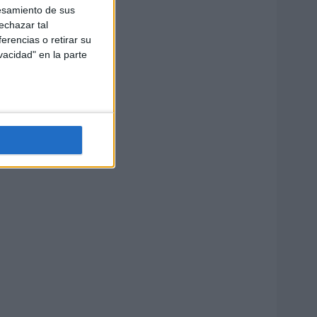
esamiento de sus
echazar tal
erencias o retirar su
vacidad" en la parte