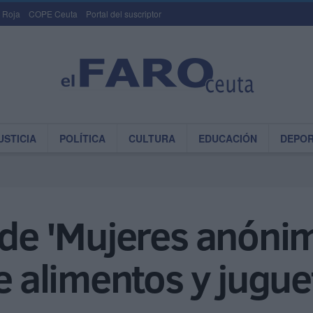
 Roja
COPE Ceuta
Portal del suscriptor
USTICIA
POLÍTICA
CULTURA
EDUCACIÓN
DEPO
 de 'Mujeres anónim
de alimentos y jugue