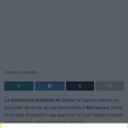
Imágenes cedidas
La plataforma solidaria de Ceuta
ha logrado cumplir su
propósito de donar ayuda humanitaria a
Marruecos
. Hace
unos días alcanzaron ese sueño en el que habían invertido
mucho trabajo, pero sobre todo corazón.