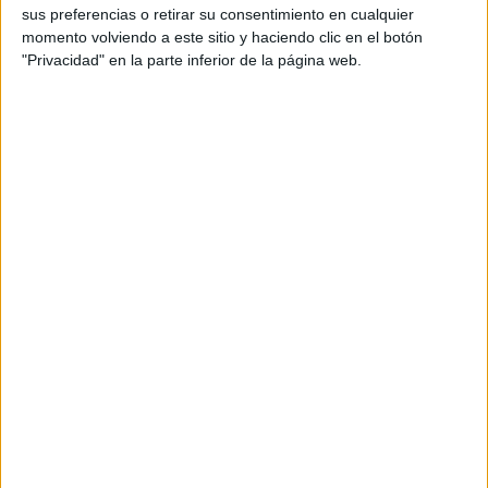
Tarajal. El destino era claro:
primero llegar a Algeciras
sus preferencias o retirar su consentimiento en cualquier
para, después, emprender ruta hacia el puerto de Tánger
momento volviendo a este sitio y haciendo clic en el botón
Med.
"Privacidad" en la parte inferior de la página web.
Allí fue descargada y revisada por las autoridades
aduaneras de Marruecos. Estuvo retenida en el puerto un
día y medio para tramitar las autorizaciones y gestionar la
toda la documentación con
Aduanas de Tánger
.