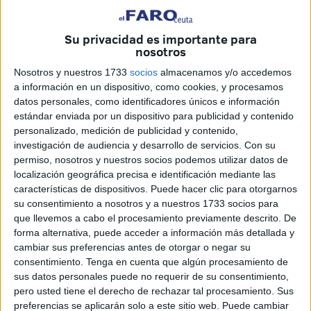
Para ello han contado con el respaldo de muchas
personas que
han querido colaborar
para mejorar la vida
Su privacidad es importante para
de muchos necesitados. No les conocen, pero les mueve
nosotros
el sentimiento y la pureza de unos corazones que no
Nosotros y nuestros 1733
socios
almacenamos y/o accedemos
entienden de fronteras ni, por supuesto, de barreras.
a información en un dispositivo, como cookies, y procesamos
datos personales, como identificadores únicos e información
estándar enviada por un dispositivo para publicidad y contenido
personalizado, medición de publicidad y contenido,
investigación de audiencia y desarrollo de servicios.
Con su
permiso, nosotros y nuestros socios podemos utilizar datos de
localización geográfica precisa e identificación mediante las
características de dispositivos. Puede hacer clic para otorgarnos
su consentimiento a nosotros y a nuestros 1733 socios para
que llevemos a cabo el procesamiento previamente descrito. De
forma alternativa, puede acceder a información más detallada y
cambiar sus preferencias antes de otorgar o negar su
consentimiento.
Tenga en cuenta que algún procesamiento de
La carga de ayuda humanitaria se efectuó en la nave de la
sus datos personales puede no requerir de su consentimiento,
pero usted tiene el derecho de rechazar tal procesamiento. Sus
que dispone la Plataforma Solidaria en el polígono del
preferencias se aplicarán solo a este sitio web. Puede cambiar