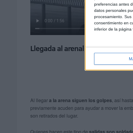
preferencias antes d
datos personales pue
procesamiento. Sus p
consentimiento en cu
inferior de la página
Llegada al arenal
M
Al llegar
a la arena siguen los golpes
, así has
previamente acuden para ayudar a mover la emba
son retirados del lugar.
Quienes hacen este tipo de
salidas son soldad