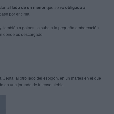
ción
al lado de un menor
que se ve
obligado a
 pase por encima.
y, también a golpes, lo sube a la pequeña embarcación
 en donde es descargado.
 a Ceuta, al otro lado del espigón, en un martes en el que
o en una jornada de intensa niebla.