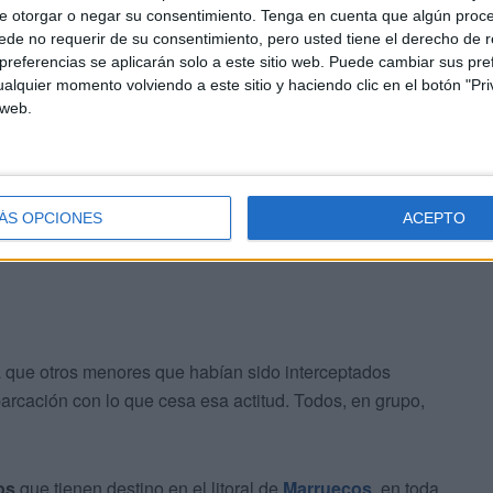
e otorgar o negar su consentimiento.
Tenga en cuenta que algún proc
de no requerir de su consentimiento, pero usted tiene el derecho de r
referencias se aplicarán solo a este sitio web. Puede cambiar sus pref
alquier momento volviendo a este sitio y haciendo clic en el botón "Pri
 web.
ÁS OPCIONES
ACEPTO
ta que otros menores que habían sido interceptados
rcación con lo que cesa esa actitud. Todos, en grupo,
os
que tienen destino en el litoral de
Marruecos
, en toda