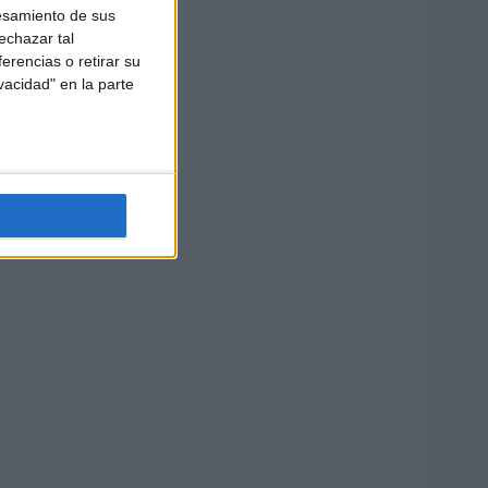
esamiento de sus
echazar tal
erencias o retirar su
vacidad" en la parte