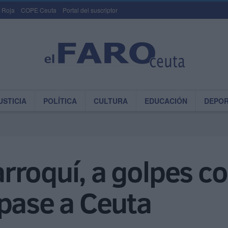
 Roja
COPE Ceuta
Portal del suscriptor
USTICIA
POLÍTICA
CULTURA
EDUCACIÓN
DEPO
rroquí, a golpes c
 pase a Ceuta