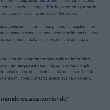
O
en torno al
segundo
narcotúnel
localizado en Ceuta
éndose movido al margen de la ley,
terminó ayudando
a por la que entraba hachís desde Marruecos.
los agentes se centran en ese pretendido asesinato, en
te contratado como ejecutor quedara en libertad al poco
ás, haber aceptado la comisión de dicho encargo a
 idea era clara:
atentar contra la vida e integridad
cia de
un riesgo real
y concreto para la vida de quien
laración que no solo terminó viralizándose en TikTok
a entre múltiples contactos telefónicos para poner su
l mundo estaba comiendo"