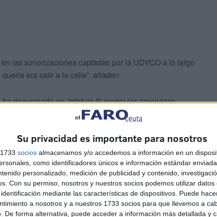
 en las sonorizaciones captadas por la UDYCO a lo largo
quería era salir a la calle”, añaden.
en ha denunciado en Jefatura Superior las amenazas
Su privacidad es importante para nosotros
ba comiendo
y vienes tú y rompes esto. Ahí no había
ión de rencor, envidia y odio…
Hizo daño a esos
s 1733
socios
almacenamos y/o accedemos a información en un disposit
sonales, como identificadores únicos e información estándar enviada 
ntenido personalizado, medición de publicidad y contenido, investigaci
os.
Con su permiso, nosotros y nuestros socios podemos utilizar datos 
ntegran este informe recopilatorio que viene, por un lado,
identificación mediante las características de dispositivos. Puede hacer
para matar
, aunque, por el otro, se recalca que la misma
ntimiento a nosotros y a nuestros 1733 socios para que llevemos a ca
. De forma alternativa, puede acceder a información más detallada y 
or el sicario al que contactaron.