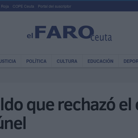
 Roja
COPE Ceuta
Portal del suscriptor
USTICIA
POLÍTICA
CULTURA
EDUCACIÓN
DEPO
eldo que rechazó el
únel