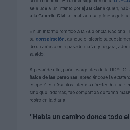
un fin concreto. En la investigación de la
UDYC
se alude a un intento por
ajusticiar
a quien, habi
a la Guardia Civil
a localizar esa primera galerí
En un informe remitido a la Audiencia Nacional, 
su
conspiración
, aunque el sicario supuestamen
de su arresto este pasado marzo y negara, adem
sueldo.
A pesar de ello, para los agentes de la UDYCO la
física de las personas
, apreciándose la existen
cooperó con Asuntos Internos ofreciendo una dec
sino que, además, fue compartida de forma masiv
rostro en la diana.
"Había un camino donde todo e