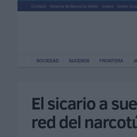
Contacto
Horarios de Barcos by Kikoto
Vuelos
Sorteo Cruz
SOCIEDAD
SUCESOS
FRONTERA
J
El sicario a su
red del narcot