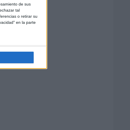
esamiento de sus
echazar tal
erencias o retirar su
vacidad" en la parte