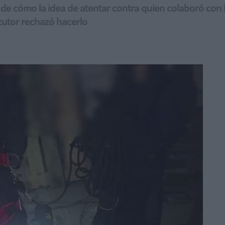
de cómo la idea de atentar contra quien colaboró con la
cutor rechazó hacerlo