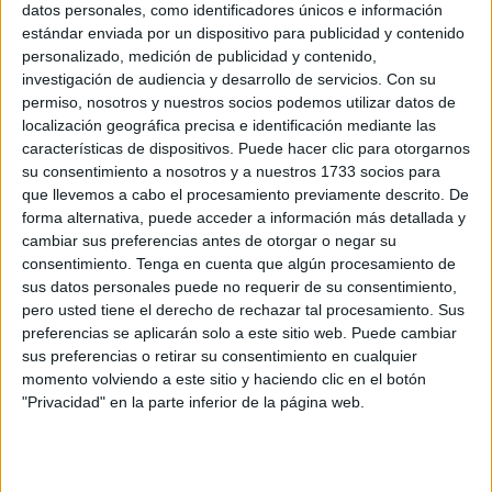
superior
de la Policía Nacional,
Eloy Román
.
datos personales, como identificadores únicos e información
estándar enviada por un dispositivo para publicidad y contenido
Calvo ha firmado en el Libro de Honor y ha mantenido un
personalizado, medición de publicidad y contenido,
encuentro con el presidente de la Ciudad, antes de acudir
investigación de audiencia y desarrollo de servicios.
Con su
permiso, nosotros y nuestros socios podemos utilizar datos de
al acto para el que se ha desplazado a Ceuta, un acto que
localización geográfica precisa e identificación mediante las
supone el
relevo en la cúpula
de la
Jefatura Superior
características de dispositivos. Puede hacer clic para otorgarnos
tras la marcha de López Gordo.
su consentimiento a nosotros y a nuestros 1733 socios para
que llevemos a cabo el procesamiento previamente descrito. De
Durante la reunión se han abordado cuestiones de interés
forma alternativa, puede acceder a información más detallada y
común, entre ellas
el fenómeno de la inmigración
cambiar sus preferencias antes de otorgar o negar su
consentimiento.
Tenga en cuenta que algún procesamiento de
irregular
, tanto de adultos como de menores, la situación
sus datos personales puede no requerir de su consentimiento,
de la frontera, así como la relevancia de que Ceuta se
pero usted tiene el derecho de rechazar tal procesamiento. Sus
haya integrado plenamente en la Estrategia de Seguridad
preferencias se aplicarán solo a este sitio web. Puede cambiar
Nacional, un aspecto considerado fundamental para el
sus preferencias o retirar su consentimiento en cualquier
momento volviendo a este sitio y haciendo clic en el botón
futuro de la ciudad.
"Privacidad" en la parte inferior de la página web.
Asimismo,
se ha analizado la evolución de la seguridad
ciudadana
, con el compromiso compartido de continuar
reforzando la coordinación para garantizar el bienestar de