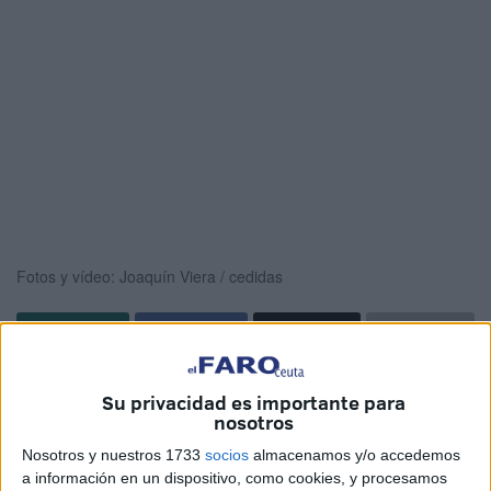
Fotos y vídeo: Joaquín Viera / cedidas
El presidente de la Ciudad, Juan Vivas, ha recibido este
Su privacidad es importante para
martes en la Puerta Noble del Ayuntamiento de Ceuta a la
nosotros
secretaria de Estado de Seguridad, Aina Calvo
, quien
Nosotros y nuestros 1733
socios
almacenamos y/o accedemos
ha girado visita para
asistir al nombramiento del jefe
a información en un dispositivo, como cookies, y procesamos