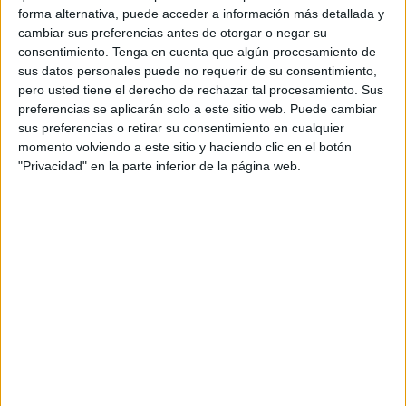
Belyamine, anunció este sábado que Mohamed VI padece
forma alternativa, puede acceder a información más detallada y
un dolor en la parte baja de la espalda acompañado de
cambiar sus preferencias antes de otorgar o negar su
contractura muscular, derivado de una
lumbociatalgia
consentimiento.
Tenga en cuenta que algún procesamiento de
mecánica
asociada a esa contractura, confirmando que su
sus datos personales puede no requerir de su consentimiento,
pero usted tiene el derecho de rechazar tal procesamiento. Sus
estado de salud
no suscita ninguna preocupación.
preferencias se aplicarán solo a este sitio web. Puede cambiar
sus preferencias o retirar su consentimiento en cualquier
El comunicado médico precisó que estos dolores
momento volviendo a este sitio y haciendo clic en el botón
requieren, conforme a las recomendaciones del médico
"Privacidad" en la parte inferior de la página web.
tratante, la aplicación de un
tratamiento médico
adecuado, así como un período de
reposo funcional
, con
el fin de permitir la recuperación plenamente de las fuerzas
del rey Mohamed VI en las mejores condiciones.
Comunicado a la opinión pública
sobre el estado de salud del rey
Mohamed VI