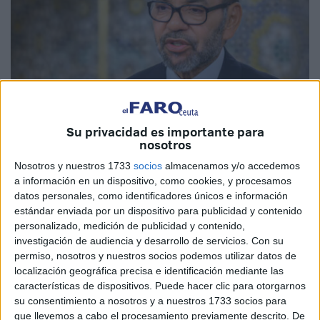
Su privacidad es importante para
nosotros
Imagen de archivo / EFE
Nosotros y nuestros 1733
socios
almacenamos y/o accedemos
a información en un dispositivo, como cookies, y procesamos
datos personales, como identificadores únicos e información
estándar enviada por un dispositivo para publicidad y contenido
Todos los medios de Marruecos han publicado un
personalizado, medición de publicidad y contenido,
comunicado sobre
la salud del rey Mohamed VI
. Un
investigación de audiencia y desarrollo de servicios.
Con su
comunicado oficial para garantizar que no hay motivo de
permiso, nosotros y nuestros socios podemos utilizar datos de
localización geográfica precisa e identificación mediante las
preocupación y que
sufre un fuerte dolor de espalda
.
características de dispositivos. Puede hacer clic para otorgarnos
su consentimiento a nosotros y a nuestros 1733 socios para
El
médico personal del rey
, el profesor Lahcen
que llevemos a cabo el procesamiento previamente descrito. De