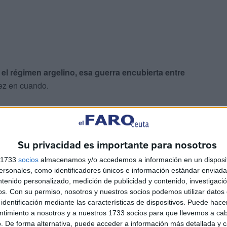
:
el régimen argelino, esa guerra encubierta entre
ez en cuando.
Su privacidad es importante para nosotros
s 1733
socios
almacenamos y/o accedemos a información en un disposit
sonales, como identificadores únicos e información estándar enviada 
as de la existencia de una campaña de prensa que
ntenido personalizado, medición de publicidad y contenido, investigaci
exterior
sobre el rey
, quien optó por nombrar a un nuevo
os.
Con su permiso, nosotros y nuestros socios podemos utilizar datos 
e datos oficiales.
identificación mediante las características de dispositivos. Puede hacer
ntimiento a nosotros y a nuestros 1733 socios para que llevemos a ca
. De forma alternativa, puede acceder a información más detallada y 
ocasión desmentir este tipo de informaciones, quizá en la