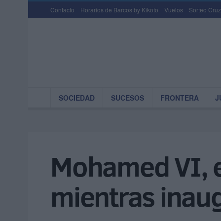
Contacto
Horarios de Barcos by Kikoto
Vuelos
Sorteo Cruz
SOCIEDAD
SUCESOS
FRONTERA
J
Mohamed VI, el
mientras inau