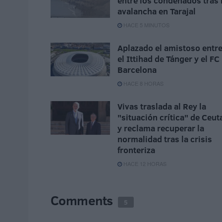
entre los condenados tras 
avalancha en Tarajal
HACE 5 MINUTOS
Aplazado el amistoso entr
el Ittihad de Tánger y el FC
Barcelona
HACE 8 HORAS
Vivas traslada al Rey la
"situación crítica" de Ceut
y reclama recuperar la
normalidad tras la crisis
fronteriza
HACE 12 HORAS
Comments
5