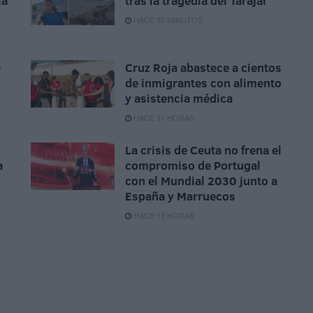
la
tras la tragedia del Tarajal
HACE 30 MINUTOS
e
Cruz Roja abastece a cientos
de inmigrantes con alimento
y asistencia médica
HACE 11 HORAS
La crisis de Ceuta no frena el
a
compromiso de Portugal
con el Mundial 2030 junto a
España y Marruecos
HACE 13 HORAS