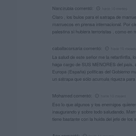
Nancirubia
comentó:
hace 10 meses
Claro , los bulos para el satrapa de marruec
marruecos en prensa internacional. Por cier
palestina si hubiera terroristas , como en
caballacorsaria
comentó:
hace 10 meses
La salud de este señor me la refanfinfla,
haga cargo de SUS MENORES del país, a l
Europa (España) políticas del Gobierno ma
un sátrapa que sólo acumula riqueza para si..
Mohamed
comentó:
hace 10 meses
Eso lo que algunos y los enemigos quieren
inaugurando y sobre todo saludando. Marr
tiene bastante con la huida del jefe de lo
Ana
comentó:
hace 11 meses