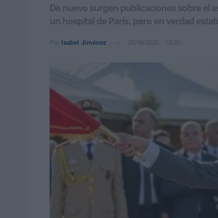
De nuevo surgen publicaciones sobre el es
un hospital de París, pero en verdad est
Por
Isabel Jiménez
25/09/2025 - 13:35