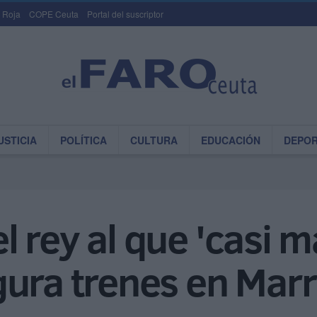
 Roja
COPE Ceuta
Portal del suscriptor
USTICIA
POLÍTICA
CULTURA
EDUCACIÓN
DEPO
 rey al que 'casi m
gura trenes en Mar