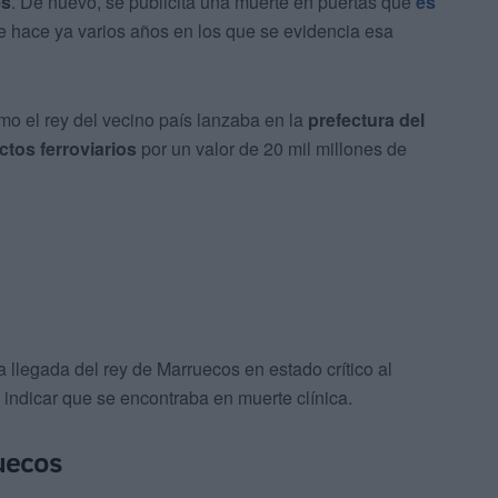
es
. De nuevo, se publicita una muerte en puertas que
es
e hace ya varios años en los que se evidencia esa
o el rey del vecino país lanzaba en la
prefectura del
ctos ferroviarios
por un valor de 20 mil millones de
 llegada del rey de Marruecos en estado crítico al
 indicar que se encontraba en muerte clínica.
ruecos