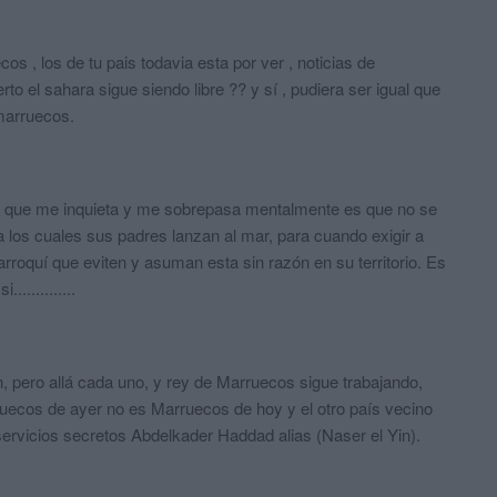
os , los de tu pais todavia esta por ver , noticias de
to el sahara sigue siendo libre ?? y sí , pudiera ser igual que
 marruecos.
 lo que me inquieta y me sobrepasa mentalmente es que no se
os cuales sus padres lanzan al mar, para cuando exigir a
rroquí que eviten y asuman esta sin razón en su territorio. Es
............
, pero allá cada uno, y rey de Marruecos sigue trabajando,
uecos de ayer no es Marruecos de hoy y el otro país vecino
s servicios secretos Abdelkader Haddad alias (Naser el Yin).