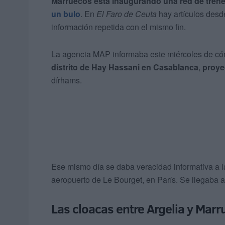
Marruecos está inaugurando una red de tren
un bulo
. En
El Faro de Ceuta
hay artículos desd
información repetida con el mismo fin.
La agencia MAP informaba este miércoles de cóm
distrito de Hay Hassani en Casablanca
,
proye
dírhams.
Ese mismo día se daba veracidad informativa a la
aeropuerto de Le Bourget, en París. Se llegaba a
Las cloacas entre Argelia y Mar