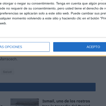
e otorgar o negar su consentimiento.
Tenga en cuenta que algún proc
sión de estos hechos.
de no requerir de su consentimiento, pero usted tiene el derecho de r
referencias se aplicarán solo a este sitio web. Puede cambiar sus pref
alquier momento volviendo a este sitio y haciendo clic en el botón "Pri
 web.
 relación de actos llevados a cabo por el monarca alauita.
ÁS OPCIONES
ACEPTO
ue se va a sustentar la mejora de las conexiones
 Marracech.
Salud
Ismail, uno de los rostros