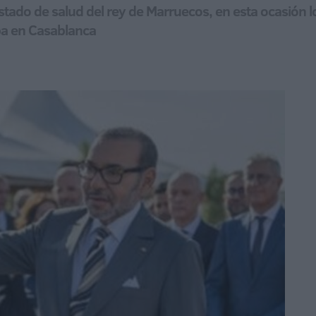
tado de salud del rey de Marruecos, en esta ocasión lo
aba en Casablanca