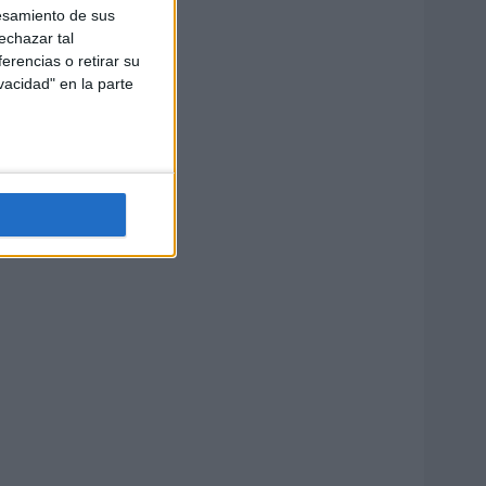
esamiento de sus
echazar tal
erencias o retirar su
vacidad" en la parte