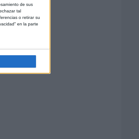
esamiento de sus
echazar tal
erencias o retirar su
vacidad" en la parte