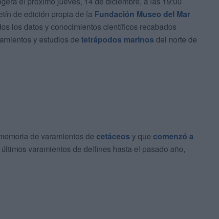
erá el próximo jueves, 14 de diciembre, a las 19:00
etín de edición propia de la
Fundación Museo del Mar
dos los datos y conocimientos científicos recabados
aramientos y estudios de
tetrápodos marinos
del norte de
a memoria de varamientos de
cetáceos
y que
comenzó a
 últimos varamientos de delfines hasta el pasado año,