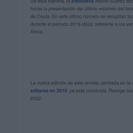
De esta manera, l
a
Biblioteca
Adolfo Suárez acog
horas la presentación del último volumen del bol
de Ceuta.
En este último número se recopilan to
durante el periodo 2019-2022, referente a los v
África.
La nueva edición de esta revista, centrada en l
editarse en 2010
, ya está concluida. Recoge los
2022.