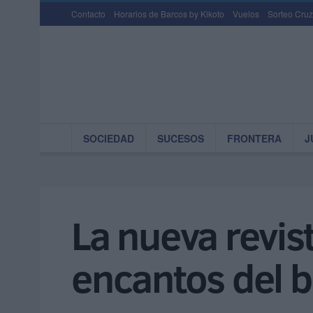
Contacto
Horarios de Barcos by Kikoto
Vuelos
Sorteo Cruz
SOCIEDAD
SUCESOS
FRONTERA
J
La nueva revis
encantos del 