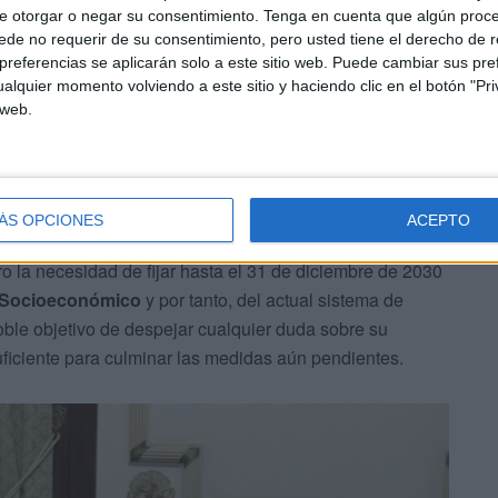
e otorgar o negar su consentimiento.
Tenga en cuenta que algún proc
sión de suelo del Ministerio de Defensa
de 140.000
de no requerir de su consentimiento, pero usted tiene el derecho de r
e visado en la frontera del
Tarajal
y la nueva
Estación
referencias se aplicarán solo a este sitio web. Puede cambiar sus pref
alquier momento volviendo a este sitio y haciendo clic en el botón "Pri
 web.
ÁS OPCIONES
ACEPTO
ro la necesidad de fijar hasta el 31 de diciembre de 2030
lo Socioeconómico
y por tanto, del actual sistema de
doble objetivo de despejar cualquier duda sobre su
uficiente para culminar las medidas aún pendientes.