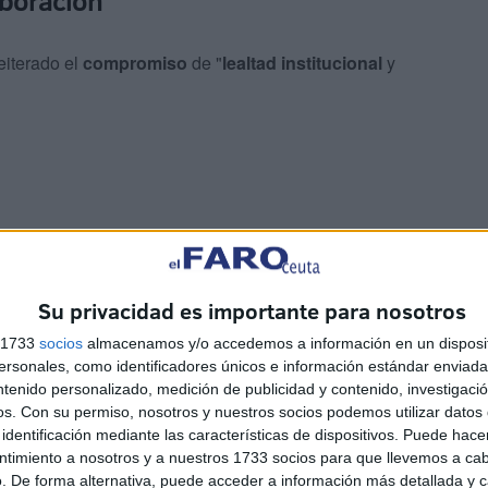
aboración
eiterado el
compromiso
de "
lealtad institucional
y
ia en la ciudad del ministro para la toma de posesión del
ién los respectivos equipos de ambas administraciones.
Su privacidad es importante para nosotros
s 1733
socios
almacenamos y/o accedemos a información en un disposit
es
Alejandro Ramírez
y
Kissy Chandiramani
, así como
sonales, como identificadores únicos e información estándar enviada 
ntenido personalizado, medición de publicidad y contenido, investigaci
os.
Con su permiso, nosotros y nuestros socios podemos utilizar datos 
identificación mediante las características de dispositivos. Puede hacer
iterado su valoración positiva del
Plan
, que junto a la
ntimiento a nosotros y a nuestros 1733 socios para que llevemos a ca
o "impulsar
actuaciones estratégicas"
como la
. De forma alternativa, puede acceder a información más detallada y 