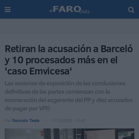
Retiran la acusación a Barceló
y 10 procesados más en el
'caso Emvicesa'
Las sesiones de exposición de las conclusiones
definitivas de las partes comienzan con la
exoneración del exgerente del PP y diez acusados
de pagar por VPO
Por
Gonzalo Testa
11/12/2023 - 11:47