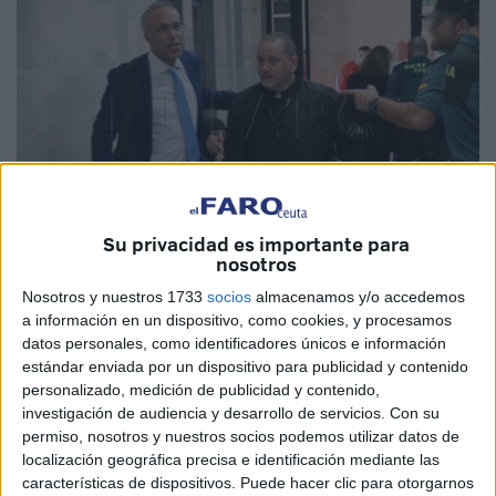
Su privacidad es importante para
nosotros
Imagen de archivo
Nosotros y nuestros 1733
socios
almacenamos y/o accedemos
a información en un dispositivo, como cookies, y procesamos
datos personales, como identificadores únicos e información
estándar enviada por un dispositivo para publicidad y contenido
personalizado, medición de publicidad y contenido,
La Fiscalía y la acusación particular personada en el '
caso
investigación de audiencia y desarrollo de servicios.
Con su
Emvicesa
' han retirado este lunes en el inicio de la recta
permiso, nosotros y nuestros socios podemos utilizar datos de
localización geográfica precisa e identificación mediante las
final de la vista oral de la macrocausa la imputación que
características de dispositivos. Puede hacer clic para otorgarnos
mantenía como procesadas a once personas, entre ellas el