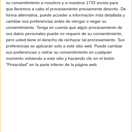
su consentimiento a nosotros y a nuestros 1733 socios para
exgerente del Partido Popular de Ceuta,
Jesús María
que llevemos a cabo el procesamiento previamente descrito. De
González Barceló
, al que se atribuía un delito continuado
forma alternativa, puede acceder a información más detallada y
de
tráfico de influencias
.
cambiar sus preferencias antes de otorgar o negar su
consentimiento.
Tenga en cuenta que algún procesamiento de
En el mismo sentido se han pronunciado sobre diez de los
sus datos personales puede no requerir de su consentimiento,
pero usted tiene el derecho de rechazar tal procesamiento. Sus
casi cuarenta acusados de cohecho
por,
preferencias se aplicarán solo a este sitio web. Puede cambiar
supuestamente, entregar dinero a cambio de hacerse con
sus preferencias o retirar su consentimiento en cualquier
la adjudicación irregular de
viviendas
protegidas.
momento volviendo a este sitio y haciendo clic en el botón
"Privacidad" en la parte inferior de la página web.
Los once eximidos de responsabilidad penal han podido
abandonar inmediatamente la Sala en la que se celebra el
juicio, en la que queda por escuchar las
conclusiones
definitivas
de las partes tras las sesiones celebradas
desde el pasado 24 de octubre.
El exgerente del PP
de Ceuta defendió durante su
declaración ante el plenario que seguía convencido de
haber sido sentado en el banquillo “por un error” y