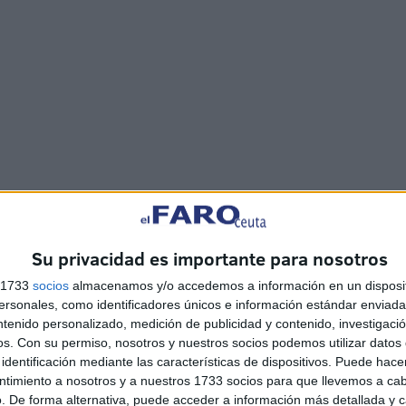
Su privacidad es importante para nosotros
s 1733
socios
almacenamos y/o accedemos a información en un disposit
sonales, como identificadores únicos e información estándar enviada 
ntenido personalizado, medición de publicidad y contenido, investigaci
o
El CD Puerto Atlético
os.
Con su permiso, nosotros y nuestros socios podemos utilizar datos 
presenta a su nuevo fichaje:
identificación mediante las características de dispositivos. Puede hacer
Sasha
ntimiento a nosotros y a nuestros 1733 socios para que llevemos a ca
HACE 4 DÍAS
. De forma alternativa, puede acceder a información más detallada y 