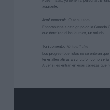
Pues ¡ hala!., ya tienen al personal . El ún
aspirante.
José
comentó:
hace 7 años
Enhorabuena a este grupo de la Guardia C
que dormirse el los laureles, un saludo.
Toni
comentó:
hace 7 años
Los progres- buenistas no se enteran que
tener alternativas a su futuro , como serí
A ver si les entran en esas cabezas que no