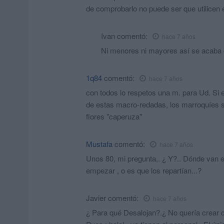
de comprobarlo no puede ser que utilicen 
Ivan
comentó:
hace 7 años
Ni menores ni mayores así se acaba c
1q84
comentó:
hace 7 años
con todos lo respetos una m. para Ud. Si 
de estas macro-redadas, los marroquíes s
flores "caperuza"
Mustafa
comentó:
hace 7 años
Unos 80, mi pregunta,. ¿ Y?.. Dónde van es
empezar , o es que los repartían...?
Javier
comentó:
hace 7 años
¿ Para qué Desalojan?.¿ No quería crear ci