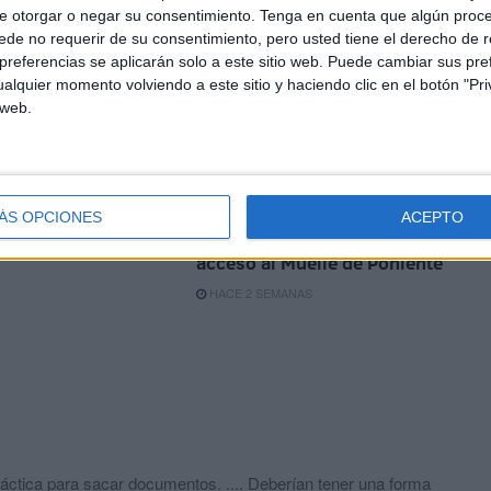
e otorgar o negar su consentimiento.
Tenga en cuenta que algún proc
a
'Volando voy, volando
de no requerir de su consentimiento, pero usted tiene el derecho de r
vengo': un vehículo con
referencias se aplicarán solo a este sitio web. Puede cambiar sus pref
hachís que no llegó a su
alquier momento volviendo a este sitio y haciendo clic en el botón "Pri
destino
 web.
HACE 1 SEMANA
za
El Puerto de Ceuta pone en
marcha las obras para
ÁS OPCIONES
ACEPTO
reforzar la seguridad de
acceso al Muelle de Poniente
HACE 2 SEMANAS
ctica para sacar documentos. .... Deberían tener una forma