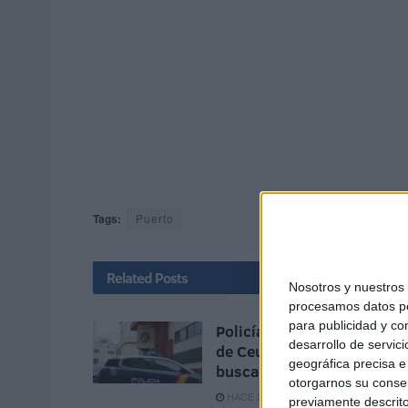
Tags:
Puerto
Related
Posts
Nosotros y nuestro
procesamos datos per
para publicidad y co
Policía detiene en el puert
desarrollo de servici
de Ceuta a un criminal
geográfica precisa e 
buscado en Francia
otorgarnos su conse
HACE 21 HORAS
previamente descrito