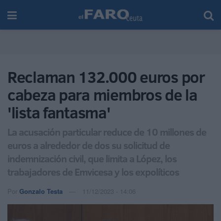
Reclaman 132.000 euros por
cabeza para miembros de la
'lista fantasma'
La acusación particular reduce de 10 millones de
euros a alrededor de dos su solicitud de
indemnización civil, que limita a López, los
trabajadores de Emvicesa y los expolíticos
Por
Gonzalo Testa
11/12/2023 - 14:06