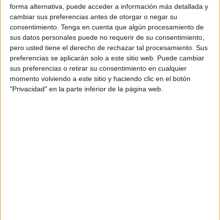
millones de euros como indemnización civil por parte
de la
forma alternativa, puede acceder a información más detallada y
Ciudad
.
cambiar sus preferencias antes de otorgar o negar su
consentimiento.
Tenga en cuenta que algún procesamiento de
El abogado Manuel Prado ha explicado que “mantiene” a
sus datos personales puede no requerir de su consentimiento,
la administración local como responsable civil directa, pero
pero usted tiene el derecho de rechazar tal procesamiento. Sus
preferencias se aplicarán solo a este sitio web. Puede cambiar
que “circunscribe” la posible obligación de resarcir a sus
sus preferencias o retirar su consentimiento en cualquier
representados a los procesados en la causa que
momento volviendo a este sitio y haciendo clic en el botón
ostentaban funciones públicas hace casi diez años, es
"Privacidad" en la parte inferior de la página web.
decir, Antonio López, los cinco empleados de Emvicesa
procesados y los miembros de la Comisión Local de la
Vivienda
sentados en el banquillo.
Ha reclamado que todos ellos sean condenados a
desembolsar 120.000 euros a cada uno de sus clientes,
así como 12.000 por cabeza en concepto de “daño moral”.
La acusación particular
se ha adherido a todas las
modificaciones que ha hecho la Fiscalía en sus
conclusiones definitivas con sensibles rebajas de sus