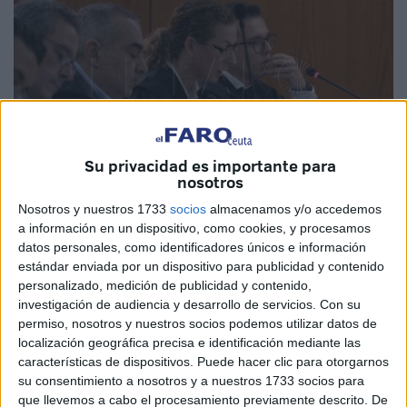
Su privacidad es importante para
nosotros
Foto: Joaquín Viera
Nosotros y nuestros 1733
socios
almacenamos y/o accedemos
a información en un dispositivo, como cookies, y procesamos
datos personales, como identificadores únicos e información
estándar enviada por un dispositivo para publicidad y contenido
personalizado, medición de publicidad y contenido,
El letrado que ejerce la acusación particular en el
'caso
investigación de audiencia y desarrollo de servicios.
Con su
Emvicesa'
en nombre de cerca de una veintena de
permiso, nosotros y nuestros socios podemos utilizar datos de
personas que aparecieron
en la 'lista fantasma'
de las
localización geográfica precisa e identificación mediante las
características de dispositivos. Puede hacer clic para otorgarnos
317 VPO y nunca se hicieron con una de esas casas ha
su consentimiento a nosotros y a nuestros 1733 socios para
moderado este lunes su solicitud inicial de que reciban 10
que llevemos a cabo el procesamiento previamente descrito. De