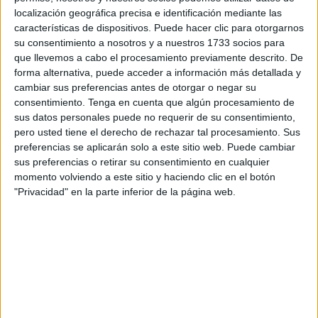
localización geográfica precisa e identificación mediante las
general del
Ejército
(JEME), después, que rechazaron su
características de dispositivos. Puede hacer clic para otorgarnos
petición de prórroga del destino. El afectado había
su consentimiento a nosotros y a nuestros 1733 socios para
solicitado esa permanencia argumentando ser víctima de
que llevemos a cabo el procesamiento previamente descrito. De
terrorismo
.
forma alternativa, puede acceder a información más detallada y
cambiar sus preferencias antes de otorgar o negar su
Tal y como se recoge en la sentencia a cuyo contenido ha
consentimiento.
Tenga en cuenta que algún procesamiento de
sus datos personales puede no requerir de su consentimiento,
tenido acceso
El Faro de Ceuta,
el recurrente,
coronel de
pero usted tiene el derecho de rechazar tal procesamiento. Sus
Regulares
, pidió en abril de 2021 la prórroga por el plazo
preferencias se aplicarán solo a este sitio web. Puede cambiar
de un año (desde mayo de 2022 al mismo mes de 2023)
sus preferencias o retirar su consentimiento en cualquier
de su derecho a solicitar un destino como víctima de
momento volviendo a este sitio y haciendo clic en el botón
"Privacidad" en la parte inferior de la página web.
terrorismo.
En hasta dos resoluciones no se le dio la razón y ahora es
la Justicia la que no solo desestima su recurso, sino que
además impone el pago de las costas.
En sentencia se recoge que “la motivación de la
denegación se encuentra
in alliunde
en el informe de la