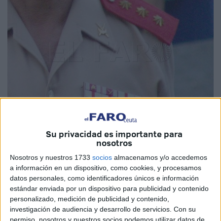
Su privacidad es importante para
Imagen de archivo
nosotros
Nosotros y nuestros 1733
socios
almacenamos y/o accedemos
a información en un dispositivo, como cookies, y procesamos
datos personales, como identificadores únicos e información
La Sala de lo Contencioso-Administrativo de la
Audiencia
estándar enviada por un dispositivo para publicidad y contenido
Nacional
ha desestimado el recurso interpuesto por un
personalizado, medición de publicidad y contenido,
coronel de
Regulares
de Ceuta contra las resoluciones
investigación de audiencia y desarrollo de servicios.
Con su
del general jefe del mando de Personal, primero, y del
permiso, nosotros y nuestros socios podemos utilizar datos de