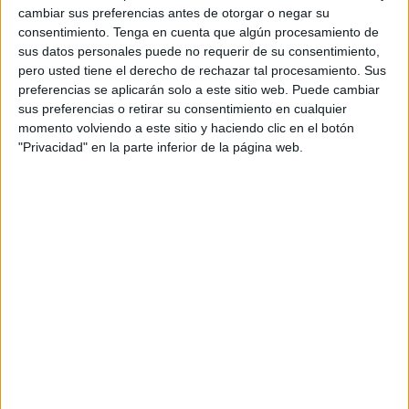
haber acudido este lunes a las dependencias de la
cambiar sus preferencias antes de otorgar o negar su
Guardia Civil
.
consentimiento.
Tenga en cuenta que algún procesamiento de
sus datos personales puede no requerir de su consentimiento,
Una imagen tomada en
Marruecos
antes de que se
pero usted tiene el derecho de rechazar tal procesamiento. Sus
preferencias se aplicarán solo a este sitio web. Puede cambiar
echara al mar para cruzar a nado por el espigón del
sus preferencias o retirar su consentimiento en cualquier
Tarajal
muestra a Yusef feliz, con los brazos abiertos y
momento volviendo a este sitio y haciendo clic en el botón
vistiendo un traje de neopreno de los mismos colores y
"Privacidad" en la parte inferior de la página web.
marca que portaba el fallecido.
Pero todo esto son indicios, solo eso. El estado en que fue
encontrado el cuerpo imposibilita que la Guardia Civil
haya realizado hasta el momento una identificación oficial
que tenga su respaldo judicial, que es lo que
verdaderamente importa y lo que debe tenerse en cuenta.
Yusef presentaba una cicatriz en su rostro inapreciable tras
el análisis forense. El tiempo que el cuerpo hallado en la
Ribera ha permanecido en el mar unido a la falta de