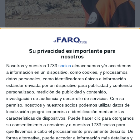
Su privacidad es importante para
Imagen cedida
nosotros
Nosotros y nuestros 1733
socios
almacenamos y/o accedemos
a información en un dispositivo, como cookies, y procesamos
datos personales, como identificadores únicos e información
La ciudad de El Yadida llora la ausencia de Yusef. Los
estándar enviada por un dispositivo para publicidad y contenido
medios de comunicación locales dan por hecho que el
personalizado, medición de publicidad y contenido,
joven hallado muerto
el pasado fin de semana en Ceuta,
investigación de audiencia y desarrollo de servicios.
Con su
en la playa de la Ribera, es él.
permiso, nosotros y nuestros socios podemos utilizar datos de
localización geográfica precisa e identificación mediante las
Su amigo Abdulá, que se encuentra en el
centro de La
características de dispositivos. Puede hacer clic para otorgarnos
su consentimiento a nosotros y a nuestros 1733 socios para
Esperanza
y emprendió ruta a su lado hasta perderlo a la
que llevemos a cabo el procesamiento previamente descrito. De
altura de Fuente Caballos, lo cree también después de
forma alternativa, puede acceder a información más detallada y