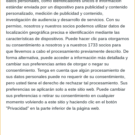
datos personales, como identificadores únicos e información
amenazada por la destrucción de su hábitat.
estándar enviada por un dispositivo para publicidad y contenido
personalizado, medición de publicidad y contenido,
Nadie lo había conseguido antes y lo ha logrado este
investigación de audiencia y desarrollo de servicios.
Con su
ceutí,
el experto botánico
y CEO de Paisajismo Urbano
permiso, nosotros y nuestros socios podemos utilizar datos de
que hace poco también era noticia por haber dado vida
al
localización geográfica precisa e identificación mediante las
características de dispositivos. Puede hacer clic para otorgarnos
jardín vertical interior más grande de Europa
y que
su consentimiento a nosotros y a nuestros 1733 socios para
ahora refleja en un documental lo que ha logrado en el
que llevemos a cabo el procesamiento previamente descrito. De
país centroamericano.
forma alternativa, puede acceder a información más detallada y
cambiar sus preferencias antes de otorgar o negar su
consentimiento.
Tenga en cuenta que algún procesamiento de
sus datos personales puede no requerir de su consentimiento,
pero usted tiene el derecho de rechazar tal procesamiento. Sus
preferencias se aplicarán solo a este sitio web. Puede cambiar
sus preferencias o retirar su consentimiento en cualquier
momento volviendo a este sitio y haciendo clic en el botón
"Privacidad" en la parte inferior de la página web.