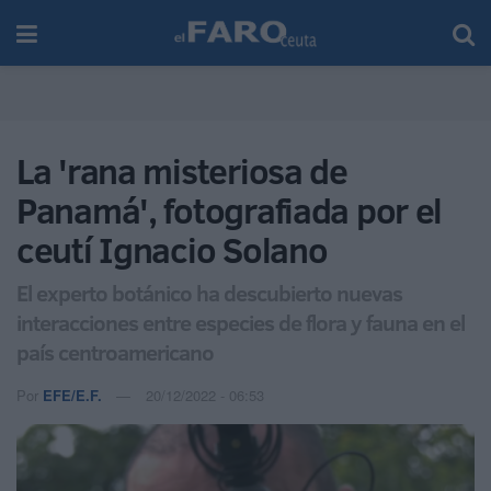
La 'rana misteriosa de
Panamá', fotografiada por el
ceutí Ignacio Solano
El experto botánico ha descubierto nuevas
interacciones entre especies de flora y fauna en el
país centroamericano
Por
EFE/E.F.
20/12/2022 - 06:53