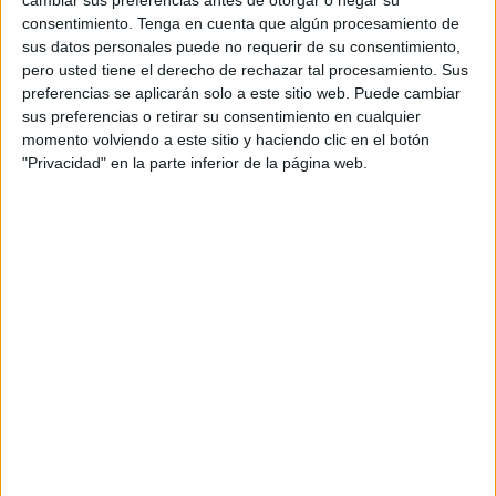
cambiar sus preferencias antes de otorgar o negar su
para presidir ese acto la jornada siguiente.
consentimiento.
Tenga en cuenta que algún procesamiento de
sus datos personales puede no requerir de su consentimiento,
El político madrileño aterrizará justo después de que
pero usted tiene el derecho de rechazar tal procesamiento. Sus
preferencias se aplicarán solo a este sitio web. Puede cambiar
regrese a la península su
homóloga de Defensa
,
sus preferencias o retirar su consentimiento en cualquier
Margarita Robles, que girará un viaje de unas horas de
momento volviendo a este sitio y haciendo clic en el botón
carácter castrense e interno.
"Privacidad" en la parte inferior de la página web.
Bolaños, que accedió al
Consejo de Ministros
en julio del
ejercicio pasado tras tres años como secretario general de
la Presidencia del Gobierno, fue el encargado de coordinar
el proceso para la exhumación, traslado y reinhumación
del dictador Franco.
Pedro Sánchez le encargó “coordinar” las actuaciones a
implementar por parte del Estado en las dos ciudades
autónomas tras la crisis migratoria de mayo de 2021 y el
conflicto con Marruecos que junto a la pandemia mantuvo
más de dos años cerradas las fronteras de Ceuta y Melilla,