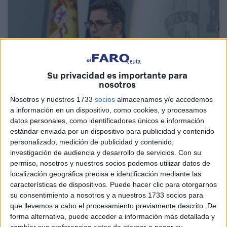
Su privacidad es importante para
nosotros
Nosotros y nuestros 1733
socios
almacenamos y/o accedemos
a información en un dispositivo, como cookies, y procesamos
datos personales, como identificadores únicos e información
estándar enviada por un dispositivo para publicidad y contenido
Imagen cedida
personalizado, medición de publicidad y contenido,
investigación de audiencia y desarrollo de servicios.
Con su
permiso, nosotros y nuestros socios podemos utilizar datos de
localización geográfica precisa e identificación mediante las
características de dispositivos. Puede hacer clic para otorgarnos
El
nuevo delegado del Gobierno
en Ceuta,
Rafael
su consentimiento a nosotros y a nuestros 1733 socios para
García, tomará posesión de su cargo el viernes
de la
que llevemos a cabo el procesamiento previamente descrito. De
próxima semana ante el ministro de la Presidencia, Félix
forma alternativa, puede acceder a información más detallada y
Bolaños, que llegará el día antes por la tarde a la ciudad