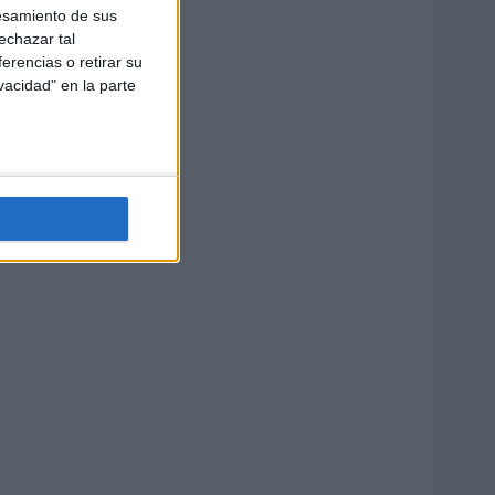
esamiento de sus
echazar tal
erencias o retirar su
vacidad" en la parte