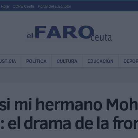
 Roja
COPE Ceuta
Portal del suscriptor
USTICIA
POLÍTICA
CULTURA
EDUCACIÓN
DEPO
 si mi hermano Mo
: el drama de la fro