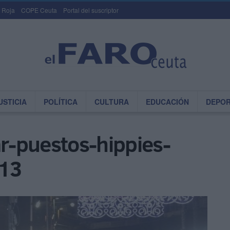
 Roja
COPE Ceuta
Portal del suscriptor
USTICIA
POLÍTICA
CULTURA
EDUCACIÓN
DEPO
-puestos-hippies-
013