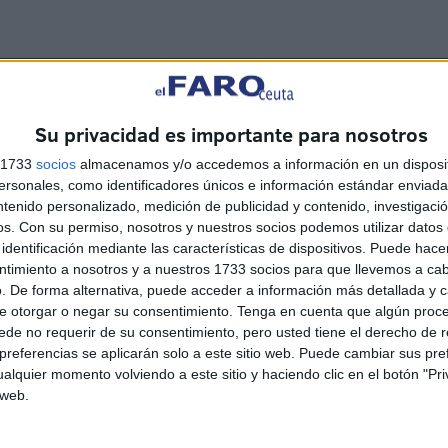
Su privacidad es importante para nosotros
s 1733
socios
almacenamos y/o accedemos a información en un disposit
sonales, como identificadores únicos e información estándar enviada 
ntenido personalizado, medición de publicidad y contenido, investigaci
d
Contacto
Aviso legal – Protección de datos
Política de cookies
P
os.
Con su permiso, nosotros y nuestros socios podemos utilizar datos 
identificación mediante las características de dispositivos. Puede hacer
ntimiento a nosotros y a nuestros 1733 socios para que llevemos a ca
. De forma alternativa, puede acceder a información más detallada y 
e otorgar o negar su consentimiento.
Tenga en cuenta que algún proc
de no requerir de su consentimiento, pero usted tiene el derecho de r
referencias se aplicarán solo a este sitio web. Puede cambiar sus pref
alquier momento volviendo a este sitio y haciendo clic en el botón "Pri
 web.