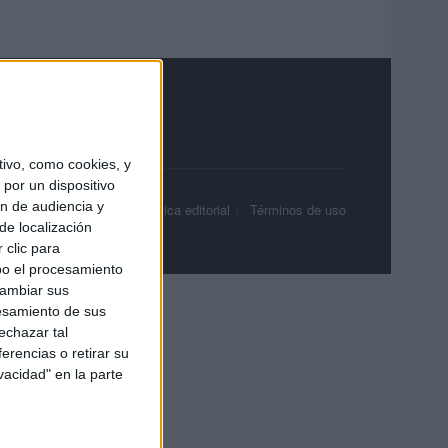
ivo, como cookies, y
por un dispositivo
ón de audiencia y
olítica de privacidad
Política editorial
Términos de uso
de localización
 clic para
bo el procesamiento
cambiar sus
esamiento de sus
echazar tal
erencias o retirar su
vacidad" en la parte