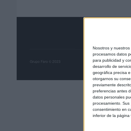
Nosotros y nuestro
procesamos datos per
para publicidad y co
Grupo Faro
Publicida
Grupo Faro © 2023
desarrollo de servici
geográfica precisa e 
otorgarnos su conse
previamente descrito
preferencias antes d
datos personales pue
procesamiento. Sus p
consentimiento en cu
inferior de la página