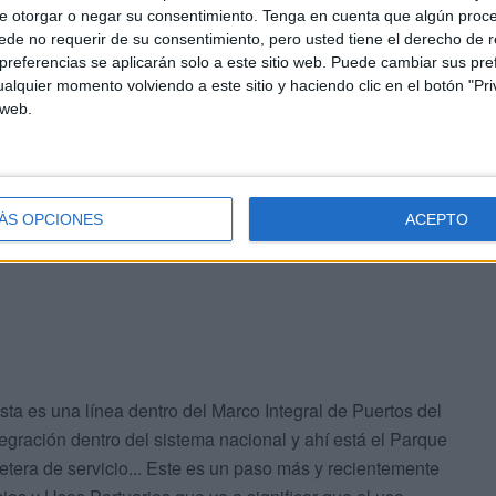
ya radicados alrededor de Cañonero Dato. El presidente
e otorgar o negar su consentimiento.
Tenga en cuenta que algún proc
de no requerir de su consentimiento, pero usted tiene el derecho de r
 que la nueva Delimitación de Espacios y Usos apunta
referencias se aplicarán solo a este sitio web. Puede cambiar sus pref
alquier momento volviendo a este sitio y haciendo clic en el botón "Pri
 web.
l puerto han obtenido una gran mejoría: Barcelona en
le 1, que ha enriquecido la zona infinitamente”, ha
no pueden vivir de espaldas porque los puertos se
 ha corroborado Doncel.
ÁS OPCIONES
ACEPTO
sta es una línea dentro del Marco Integral de Puertos del
egración dentro del sistema nacional y ahí está el Parque
retera de servicio... Este es un paso más y recientemente