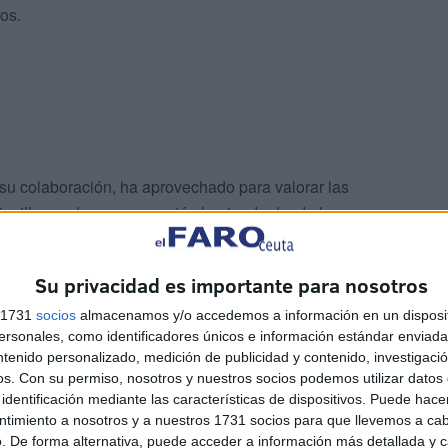
os.
 su colaboración, ha aprovechado para valorar las
5 millones de euros se están haciendo desde la
ridos por el Gobierno de Sánchez tanto en esa
Su privacidad es importante para nosotros
s 1731
socios
almacenamos y/o accedemos a información en un disposit
sonales, como identificadores únicos e información estándar enviada 
ntenido personalizado, medición de publicidad y contenido, investigaci
os.
Con su permiso, nosotros y nuestros socios podemos utilizar datos 
identificación mediante las características de dispositivos. Puede hacer
ntimiento a nosotros y a nuestros 1731 socios para que llevemos a ca
 vida de los residentes el nuevo vial, así como el “mundo
. De forma alternativa, puede acceder a información más detallada y 