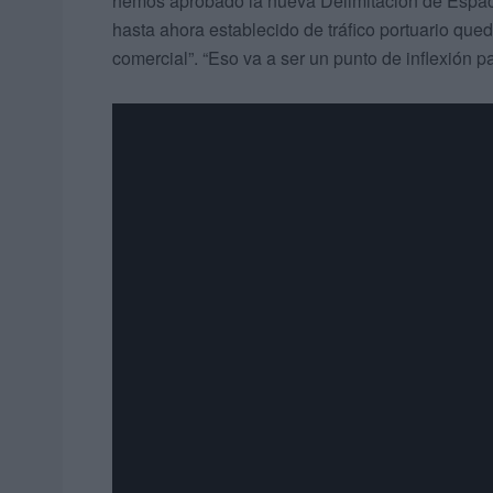
hemos aprobado la nueva Delimitación de Espacio
hasta ahora establecido de tráfico portuario qued
comercial”. “Eso va a ser un punto de inflexión p