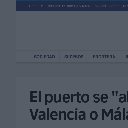
Contacto
Horarios de Barcos by Kikoto
Vuelos
Sorteo Cruz
SOCIEDAD
SUCESOS
FRONTERA
J
El puerto se "
Valencia o Má