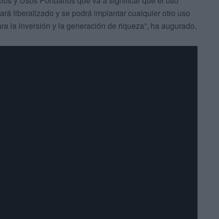
s y Usos Portuarios que va a significar que el uso
ará liberalizado y se podrá implantar cualquier otro uso
ara la inversión y la generación de riqueza”, ha augurado.