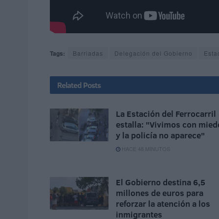
Tags:
Barriadas
Delegación del Gobierno
Esta
Related
Posts
La Estación del Ferrocarril
estalla: "Vivimos con mied
y la policía no aparece"
HACE 48 MINUTOS
El Gobierno destina 6,5
millones de euros para
reforzar la atención a los
inmigrantes