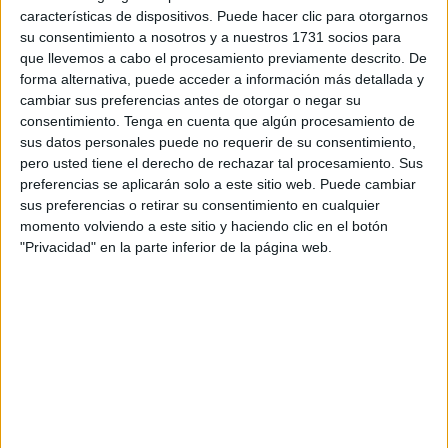
características de dispositivos. Puede hacer clic para otorgarnos
En total, según recoge el BOCCE de este martes,
21
su consentimiento a nosotros y a nuestros 1731 socios para
personas
han presentado su solicitud para participar en
que llevemos a cabo el procesamiento previamente descrito. De
forma alternativa, puede acceder a información más detallada y
este proceso, destinado a incorporar nuevos funcionarios
cambiar sus preferencias antes de otorgar o negar su
de la Escala de Administración Especial, Subescala
consentimiento.
Tenga en cuenta que algún procesamiento de
Técnica, Grupo A, Subgrupo A1.
sus datos personales puede no requerir de su consentimiento,
pero usted tiene el derecho de rechazar tal procesamiento. Sus
Según el decreto firmado por el consejero de Presidencia
preferencias se aplicarán solo a este sitio web. Puede cambiar
y Gobernación, Alberto Gaitán, el
plazo de presentación
sus preferencias o retirar su consentimiento en cualquier
momento volviendo a este sitio y haciendo clic en el botón
de instancias finalizó el pasado 5 de junio
, una vez
"Privacidad" en la parte inferior de la página web.
publicada la convocatoria tanto en el Boletín Oficial de la
Ciudad de Ceuta (BOCCE) como en el Boletín Oficial del
Estado (BOE).
Tras revisar la documentación presentada por los
aspirantes, la Administración ha aprobado la relación
provisional de participantes.