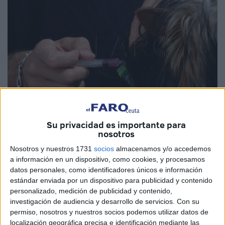
Imagen de archivo
Su privacidad es importante para
nosotros
Nosotros y nuestros 1731
socios
almacenamos y/o accedemos
a información en un dispositivo, como cookies, y procesamos
La
Ciudad Autónoma de Ceuta
ha publicado la
lista
datos personales, como identificadores únicos e información
provisional de admitidos y excluidos
del proceso
estándar enviada por un dispositivo para publicidad y contenido
personalizado, medición de publicidad y contenido,
selectivo para
cubrir tres plazas de veterinario
mediante
investigación de audiencia y desarrollo de servicios.
Con su
el sistema de
oposición en turno libre
, una convocatoria
permiso, nosotros y nuestros socios podemos utilizar datos de
incluida en la
Oferta de Empleo Público de 2024
.
localización geográfica precisa e identificación mediante las