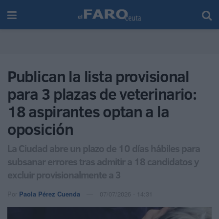
Publican la lista provisional
para 3 plazas de veterinario:
18 aspirantes optan a la
oposición
La Ciudad abre un plazo de 10 días hábiles para
subsanar errores tras admitir a 18 candidatos y
excluir provisionalmente a 3
Por
Paola Pérez Cuenda
07/07/2026 - 14:31