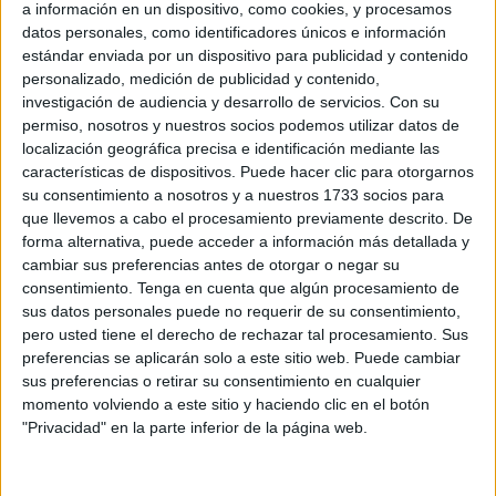
a información en un dispositivo, como cookies, y procesamos
De “nefasta” ha tildado la gestión del consejero de
Medio
datos personales, como identificadores únicos e información
Ambiente
, Alejandro Ramírez, extendiendo el desagrado
estándar enviada por un dispositivo para publicidad y contenido
por el actual estado de los arenales a los años previos de
personalizado, medición de publicidad y contenido,
investigación de audiencia y desarrollo de servicios.
Con su
veraneo.
permiso, nosotros y nuestros socios podemos utilizar datos de
localización geográfica precisa e identificación mediante las
“No es nada nuevo, lo llevamos denunciando desde hace
características de dispositivos. Puede hacer clic para otorgarnos
años. Después de 23 años Vivas no ha solucionado la
su consentimiento a nosotros y a nuestros 1733 socios para
problemática de las playas”, ha expuesto León en
que llevemos a cabo el procesamiento previamente descrito. De
declaraciones a los medios.
forma alternativa, puede acceder a información más detallada y
cambiar sus preferencias antes de otorgar o negar su
El presidente de la Gestora ha acudido a la playa de la
consentimiento.
Tenga en cuenta que algún procesamiento de
sus datos personales puede no requerir de su consentimiento,
Ribera, “la joya de la corona según para que persona,
pero usted tiene el derecho de rechazar tal procesamiento. Sus
porque las de movilidad reducida no pueden acceder
preferencias se aplicarán solo a este sitio web. Puede cambiar
porque los
ascensores
están en desuso.
La Ciudad
calla
sus preferencias o retirar su consentimiento en cualquier
y no da soluciones”.
momento volviendo a este sitio y haciendo clic en el botón
"Privacidad" en la parte inferior de la página web.