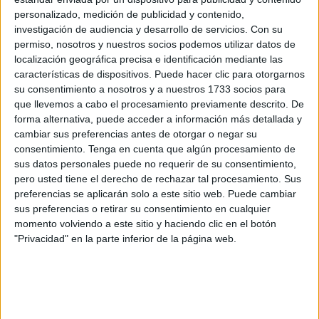
personalizado, medición de publicidad y contenido,
han evitado este viernes votar en contra del PP en los
investigación de audiencia y desarrollo de servicios.
Con su
primeros consejos de administración convocados para
ir
permiso, nosotros y nuestros socios podemos utilizar datos de
aprobando las cuentas del año próximo
en el sector
localización geográfica precisa e identificación mediante las
público periférico.
características de dispositivos. Puede hacer clic para otorgarnos
su consentimiento a nosotros y a nuestros 1733 socios para
En esos primeros cónclaves se vio, tanto a finales de 2019
que llevemos a cabo el procesamiento previamente descrito. De
como de 2020, que la primera alianza de Vivas con los
forma alternativa, puede acceder a información más detallada y
cambiar sus preferencias antes de otorgar o negar su
socialistas y la única que estableció con
Vox
se habían
consentimiento.
Tenga en cuenta que algún procesamiento de
resquebrajado.
sus datos personales puede no requerir de su consentimiento,
pero usted tiene el derecho de rechazar tal procesamiento. Sus
En el de Amgevicesa tanto los de Juan Gutiérrez como los
preferencias se aplicarán solo a este sitio web. Puede cambiar
de Fatima Hamed se han abstenido y la propuesta del PP
sus preferencias o retirar su consentimiento en cualquier
ha prosperado con sus únicos votos a favor, ya que tanto
momento volviendo a este sitio y haciendo clic en el botón
"Privacidad" en la parte inferior de la página web.
Vox como Ceuta Ya! se han ausentado, en este caso
porque según ha explicado el diputado y portavoz
Mohamed Mustafa “llevamos meses pidiendo sin éxito que
no se celebren a las 8.30 horas, ya que hace imposible la
conciliación laboral y familiar”.