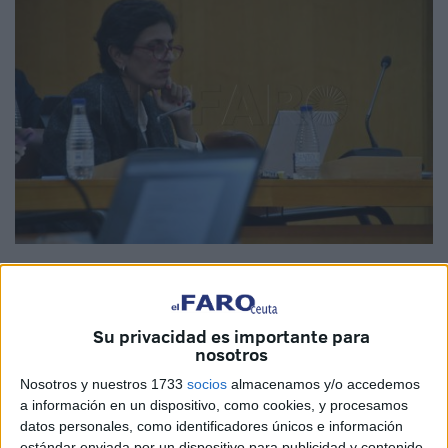
Imagen de archivo
Su privacidad es importante para
nosotros
El
Partido Popular
tiene tres posibles novios para sacar el
Nosotros y nuestros 1733
socios
almacenamos y/o accedemos
Presupuesto
de la
Ciudad
Autónoma de Ceuta de 2024.
a información en un dispositivo, como cookies, y procesamos
A la espera de
cerrar acuerdos
formales con alguno o
datos personales, como identificadores únicos e información
varios de ellos, los representantes de PSOE, Vox y MDyC
estándar enviada por un dispositivo para publicidad y contenido