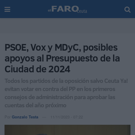
PSOE, Vox y MDyC, posibles
apoyos al Presupuesto de la
Ciudad de 2024
Todos los partidos de la oposición salvo Ceuta Ya!
evitan votar en contra del PP en los primeros
consejos de administración para aprobar las
cuentas del año próximo
Por
Gonzalo Testa
11/11/2023 - 07:22