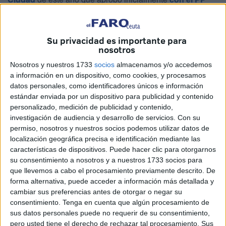
para incluir en su versión definitivo una partida de 12.300
euros que sirva para dar continuidad al Premio Nacional
Ceuta Flauta, invertir 100.000 euros en la pista de
Su privacidad es importante para
nosotros
motocross y dar 40.000 al
Club Deportivo
Elemental IES
Luis de Camoens como referente del deporte femenino en
Nosotros y nuestros 1733
socios
almacenamos y/o accedemos
a información en un dispositivo, como cookies, y procesamos
la ciudad.
datos personales, como identificadores únicos e información
estándar enviada por un dispositivo para publicidad y contenido
Además, los socialistas quieren que la administración
personalizado, medición de publicidad y contenido,
local consigne 90.000 euros para finalizar la rehabilitación
investigación de audiencia y desarrollo de servicios.
Con su
de las Bambalinas del Palio de la Hermandad de los
permiso, nosotros y nuestros socios podemos utilizar datos de
Remedios y 5.000 para apoyar la atención a gatos
localización geográfica precisa e identificación mediante las
características de dispositivos. Puede hacer clic para otorgarnos
callejeros que hace Agrevice.
su consentimiento a nosotros y a nuestros 1733 socios para
que llevemos a cabo el procesamiento previamente descrito. De
La formación que lidera Juan Gutiérrez propone sacar el
forma alternativa, puede acceder a información más detallada y
dinero necesario para cubrir económicamente todas esas
cambiar sus preferencias antes de otorgar o negar su
propuestas y la de crear una
red de puntos
de recarga
consentimiento.
Tenga en cuenta que algún procesamiento de
para
vehículos eléctricos
o híbridos dando de baja
sus datos personales puede no requerir de su consentimiento,
pero usted tiene el derecho de rechazar tal procesamiento. Sus
57.300 euros de la partida dedicada a pagar el consumo