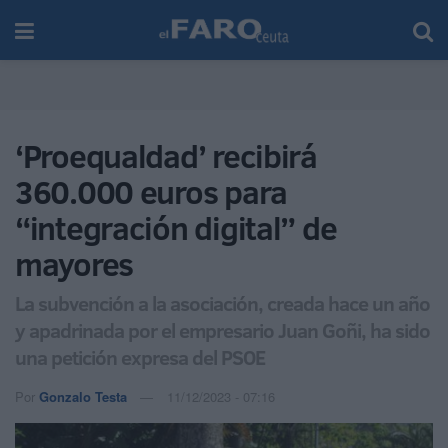
‘Proequaldad’ recibirá
360.000 euros para
“integración digital” de
mayores
La subvención a la asociación, creada hace un año
y apadrinada por el empresario Juan Goñi, ha sido
una petición expresa del PSOE
Por
Gonzalo Testa
11/12/2023 - 07:16