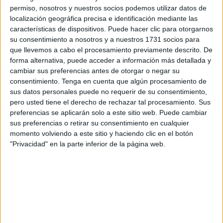
de
personas mayores
a través de diez talleres con 25
permiso, nosotros y nuestros socios podemos utilizar datos de
localización geográfica precisa e identificación mediante las
participantes en cada uno.
características de dispositivos. Puede hacer clic para otorgarnos
su consentimiento a nosotros y a nuestros 1731 socios para
La creación de esta partida ha sido una de las peticiones
que llevemos a cabo el procesamiento previamente descrito. De
del
PSOE
para apoyar los Presupuestos de la
forma alternativa, puede acceder a información más detallada y
administración local.
cambiar sus preferencias antes de otorgar o negar su
consentimiento.
Tenga en cuenta que algún procesamiento de
La entidad, registrada hace ahora casi un año, está inscrita
sus datos personales puede no requerir de su consentimiento,
como con fines socioeducativos y hasta ahora su
pero usted tiene el derecho de rechazar tal procesamiento. Sus
preferencias se aplicarán solo a este sitio web. Puede cambiar
presencia pública se limitaba a la puesta en marcha de
sus preferencias o retirar su consentimiento en cualquier
una campaña de reparto de alimentos
en el IES Almina
a
momento volviendo a este sitio y haciendo clic en el botón
familias sin recursos varios días por semana durante dos
"Privacidad" en la parte inferior de la página web.
meses y medio.
Goñi, señalado por el entorno de Javier Guerrero como
supuesto muñidor de un intento de acuerdo entre su
partido y los socialistas, ha explicado que Proequaldad se
ha presentado a distintas convocatorias del
SEPE
y