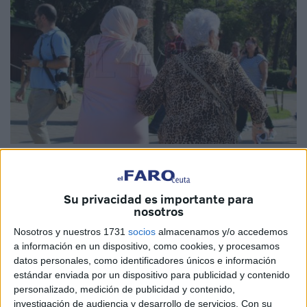
Imagen de archivo
Su privacidad es importante para
nosotros
La asociación
Proequaldad, registrada hace ahora un año
Nosotros y nuestros 1731
socios
almacenamos y/o accedemos
y apadrinada por el empresario Juan Goñi, pionero del
a información en un dispositivo, como cookies, y procesamos
datos personales, como identificadores únicos e información
desembarco de compañías de juego en línea en Ceuta,
estándar enviada por un dispositivo para publicidad y contenido
recibirá en 2024 una subvención
de la Ciudad
de 360.000
personalizado, medición de publicidad y contenido,
euros para desarrollar un proyecto de
“inclusión digital”
investigación de audiencia y desarrollo de servicios.
Con su