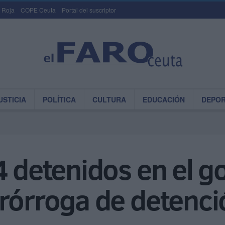
 Roja
COPE Ceuta
Portal del suscriptor
USTICIA
POLÍTICA
CULTURA
EDUCACIÓN
DEPO
4 detenidos en el g
rórroga de detenci