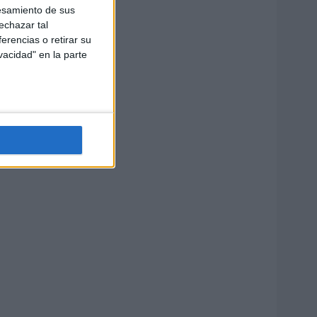
esamiento de sus
echazar tal
erencias o retirar su
vacidad" en la parte