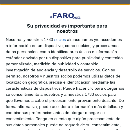
Su privacidad es importante para
Imágenes: J.L.F./Reduan Ben Zakour
nosotros
Nosotros y nuestros 1733
socios
almacenamos y/o accedemos
a información en un dispositivo, como cookies, y procesamos
datos personales, como identificadores únicos e información
estándar enviada por un dispositivo para publicidad y contenido
El pasado Viernes Santo, tras llegar
personalizado, medición de publicidad y contenido,
investigación de audiencia y desarrollo de servicios.
Con su
a Ceuta en helicóptero, cumplió con
permiso, nosotros y nuestros socios podemos utilizar datos de
localización geográfica precisa e identificación mediante las
las medidas cautelares
características de dispositivos. Puede hacer clic para otorgarnos
su consentimiento a nosotros y a nuestros 1733 socios para
Al filo de las diez de la mañana, el
exgerente de Emvicesa
que llevemos a cabo el procesamiento previamente descrito. De
con
recién estrenada libertad
, Antonio López, ha acudido
forma alternativa, puede acceder a información más detallada y
cambiar sus preferencias antes de otorgar o negar su
al Palacio de Justicia para cumplir con las medidas
consentimiento.
Tenga en cuenta que algún procesamiento de
cautelares fijadas por la Audiencia Provincial, que
sus datos personales puede no requerir de su consentimiento,
establecen la obligatoriedad de firmar los lunes, miércoles