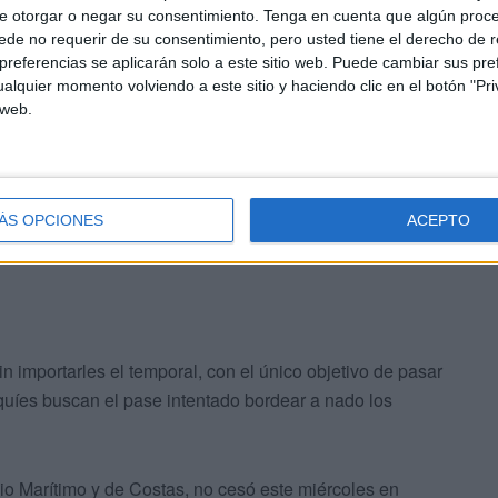
e otorgar o negar su consentimiento.
Tenga en cuenta que algún proc
de no requerir de su consentimiento, pero usted tiene el derecho de r
dia Civil halló el cuerpo de un varón magrebí
,
referencias se aplicarán solo a este sitio web. Puede cambiar sus pref
alquier momento volviendo a este sitio y haciendo clic en el botón "Pri
el espigón y que se encontraba en avanzado estado de
 web.
 desaparecidos que no hayan tenido contacto con sus
as. Lo complicado es conseguir que esas familias
.
ÁS OPCIONES
ACEPTO
n importarles el temporal, con el único objetivo de pasar
quíes buscan el pase intentado bordear a nado los
cio Marítimo y de Costas, no cesó este miércoles en