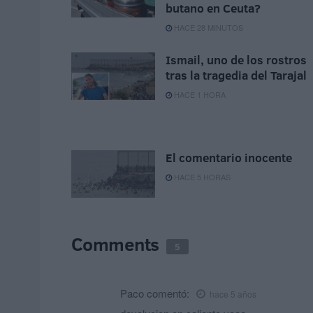
butano en Ceuta?
HACE 28 MINUTOS
Ismail, uno de los rostros
tras la tragedia del Tarajal
HACE 1 HORA
El comentario inocente
HACE 5 HORAS
Comments
5
Paco
comentó:
hace 5 años