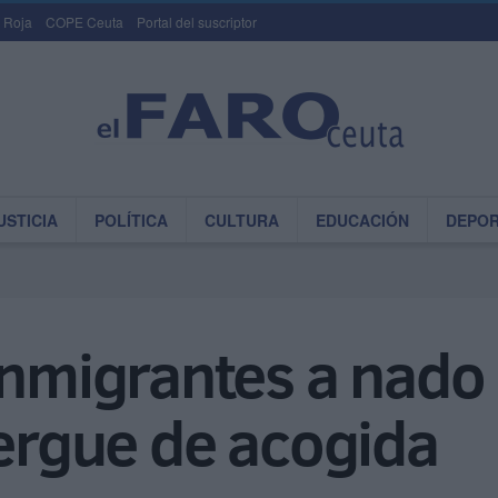
 Roja
COPE Ceuta
Portal del suscriptor
USTICIA
POLÍTICA
CULTURA
EDUCACIÓN
DEPO
inmigrantes a nado
bergue de acogida