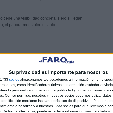
o tiene una visibilidad concreta. Pero si llegan
, el panorama es bien distinto.
ridad que marca estos accesos a Ceuta, ya que quienes
Su privacidad es importante para nosotros
para bordear los espigones lo hace jugándose la vida. Las
s 1733
socios
almacenamos y/o accedemos a información en un disposit
 no el grueso de desaparecidos. Algunos casos están
sonales, como identificadores únicos e información estándar enviada 
en en algunas crónicas de medios de comunicación pero
ntenido personalizado, medición de publicidad y contenido, investigaci
guridad. No se activa por tanto dispositivo de búsqueda al
os.
Con su permiso, nosotros y nuestros socios podemos utilizar datos 
one de familiares a este lado de la frontera que son
identificación mediante las características de dispositivos. Puede hacer
ntimiento a nosotros y a nuestros 1733 socios para que llevemos a ca
ntificar los cadáveres hallados como el encontrado la
. De forma alternativa, puede acceder a información más detallada y 