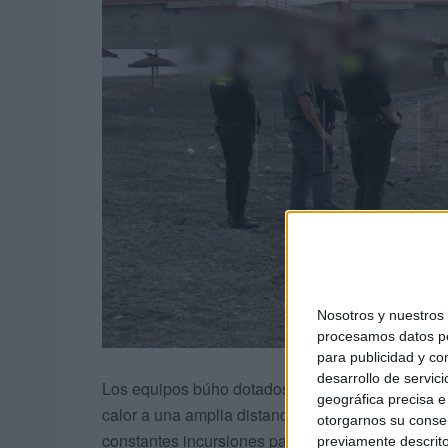
Nosotros y nuestro
procesamos datos per
para publicidad y co
desarrollo de servici
Los equipos búho dotados con cámaras específic
geográfica precisa e 
calor a una amplia distancia aportan una informa
otorgarnos su conse
constantes incursiones para evitar llegadas.
previamente descrito