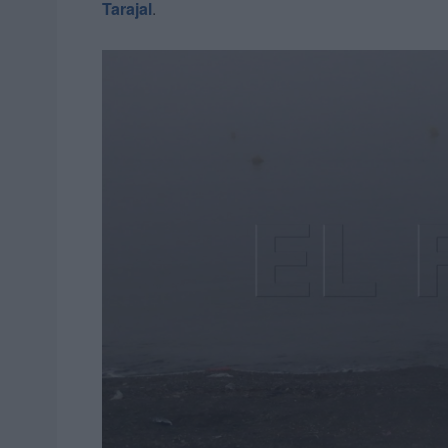
Tarajal
.