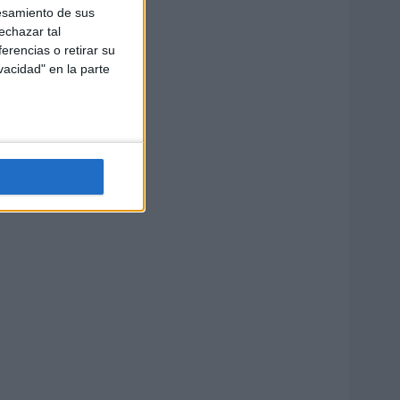
esamiento de sus
echazar tal
erencias o retirar su
vacidad" en la parte