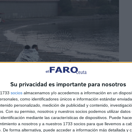
Su privacidad es importante para nosotros
s 1733
socios
almacenamos y/o accedemos a información en un disposit
sonales, como identificadores únicos e información estándar enviada 
ntenido personalizado, medición de publicidad y contenido, investigaci
os.
Con su permiso, nosotros y nuestros socios podemos utilizar datos 
as de visión nocturna y medios que detectan puntos de
identificación mediante las características de dispositivos. Puede hacer
ción clave mientras que el Servicio Marítimo hace
ntimiento a nosotros y a nuestros 1733 socios para que llevemos a ca
. De forma alternativa, puede acceder a información más detallada y 