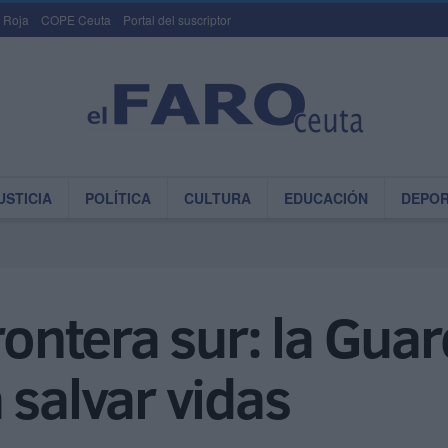
 Roja
COPE Ceuta
Portal del suscriptor
USTICIA
POLÍTICA
CULTURA
EDUCACIÓN
DEPO
rontera sur: la Guard
 salvar vidas