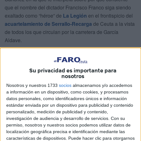
que el nombre del dictador Francisco Franco siga siendo
exaltado como “héroe” de
La Legión
en el frontispicio del
acuartelamiento de Serrallo-Recarga
de Ceuta a la vista
de todos los que circulan por la carretera de García
Aldave.
A 48 horas de que la ministra de Defensa, Margarita
Robles, visite la ciudad más de 25 años después de que lo
hiciese el último titular de ese departamento que cruzó el
Su privacidad es importante para
nosotros
estrecho, Mulet quiere saber “por qué pervive” ese
homenaje al “autor del golpe de Estado” de 1936.
Nosotros y nuestros 1733
socios
almacenamos y/o accedemos
a información en un dispositivo, como cookies, y procesamos
Su nombre figura junto al de Millán Astray (“participó del
datos personales, como identificadores únicos e información
estándar enviada por un dispositivo para publicidad y contenido
sistema represivo y la Dictadura”, recuerda el senador) y
personalizado, medición de publicidad y contenido,
los de Valenzuela y Suceso Terreros en una especie de
investigación de audiencia y desarrollo de servicios.
Con su
pedestal con escalinata a los pies de un inmueble
permiso, nosotros y nuestros socios podemos utilizar datos de
declarado Bien de Interés Cultural (BIC) en 1997.
localización geográfica precisa e identificación mediante las
características de dispositivos. Puede hacer clic para otorgarnos