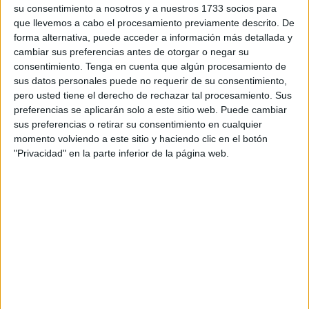
Robles no tiene previsto, según las fuentes consultadas
su consentimiento a nosotros y a nuestros 1733 socios para
que llevemos a cabo el procesamiento previamente descrito. De
por este periódico, pasar este jueves por el cuartel del
forma alternativa, puede acceder a información más detallada y
Serrallo, y desde la
Comandancia General
de Ceuta se
cambiar sus preferencias antes de otorgar o negar su
ha adelantado que
“no se va a tapar nada
de ningún
consentimiento.
Tenga en cuenta que algún procesamiento de
monumento por la visita de la ministra”. “Ese monumento
sus datos personales puede no requerir de su consentimiento,
pero usted tiene el derecho de rechazar tal procesamiento. Sus
requiere ser remozado en cuanto a albañilería, jardinería y
preferencias se aplicarán solo a este sitio web. Puede cambiar
pintura desde hace mucho tiempo”, ha argumentado en el
sus preferencias o retirar su consentimiento en cualquier
plano estético.
momento volviendo a este sitio y haciendo clic en el botón
"Privacidad" en la parte inferior de la página web.
Aunque varios operarios han probado durante la mañana
de este lunes cómo quedaría una bandera nacional sobre
los nombres de los cuatro militares exaltados en ese
podio, la Comgeceu no moverá ficha si no se lo mandan:
“Cumpliremos lo que se nos ordene”, han alegado desde
la cúpula castrense local, que ha precisado que “no está
previsto actuar hasta que se reciban instrucciones”.