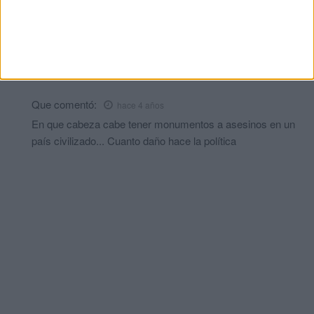
Astray en ese Pedestal junto a Franco, ya que está dentro de un
acuartelamiento que forma parte de un cuerpo que ellos
crearon, y ese monumento es en honor al acto heroico,
realizado por el cabo Suceso Terreros en el Blocao de la
Muerte, defendiendo a este país.
Que
comentó:
hace 4 años
En que cabeza cabe tener monumentos a asesinos en un
país civilizado... Cuanto daño hace la política