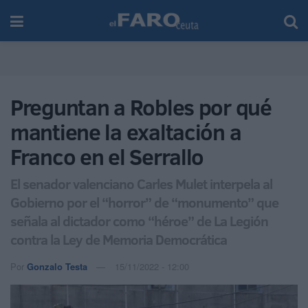
Preguntan a Robles por qué
mantiene la exaltación a
Franco en el Serrallo
El senador valenciano Carles Mulet interpela al
Gobierno por el “horror” de “monumento” que
señala al dictador como “héroe” de La Legión
contra la Ley de Memoria Democrática
Por
Gonzalo Testa
15/11/2022 - 12:00