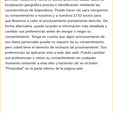
tendrá lugar el 28 de mayo.
localización geográfica precisa e identificación mediante las
características de dispositivos. Puede hacer clic para otorgarnos
Los populares inician ahora
una cadena de actos
su consentimiento a nosotros y a nuestros 1733 socios para
oficiales
que incluirán visitas de altos cargos a la ciudad
que llevemos a cabo el procesamiento previamente descrito. De
así como recorridos por diferentes puntos y barriadas. Este
forma alternativa, puede acceder a información más detallada y
mismo domingo se contará con la visita de Juanma
cambiar sus preferencias antes de otorgar o negar su
consentimiento.
Tenga en cuenta que algún procesamiento de
Moreno.
sus datos personales puede no requerir de su consentimiento,
pero usted tiene el derecho de rechazar tal procesamiento. Sus
El candidato del PP y aspirante a revalidar la alcaldía,
preferencias se aplicarán solo a este sitio web. Puede cambiar
Juan Vivas
, ha iniciado la pegada de los carteles en los
sus preferencias o retirar su consentimiento en cualquier
puntos habilitados, seguido de otros compañeros de
momento volviendo a este sitio y haciendo clic en el botón
partido. Los populares afrontan estos momentos con ganas
"Privacidad" en la parte inferior de la página web.
y presentan el aval de la experiencia en la gestión.
El propio Vivas ha insistido en que ahora llega un
momento delicado en el que se debe contar con
experiencia para afrontar una situación complicada por la
hilera de retos que se presentan para la ciudad autónoma.