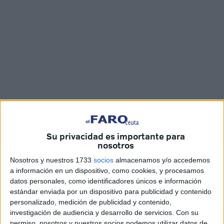
Imágenes: Joaquín Viera
Su privacidad es importante para
nosotros
El
PP
de Ceuta ha elegido los Jardines de la Argentina
Nosotros y nuestros 1733
socios
almacenamos y/o accedemos
a información en un dispositivo, como cookies, y procesamos
para llevar a cabo la tradicional pegada de carteles. Hasta
datos personales, como identificadores únicos e información
este lugar ha acudido la comitiva popular para realizar lo
estándar enviada por un dispositivo para publicidad y contenido
que se ha convertido en un gesto que supone el
personalizado, medición de publicidad y contenido,
pistoletazo de salida a estas
elecciones
cuya votación
investigación de audiencia y desarrollo de servicios.
Con su
permiso, nosotros y nuestros socios podemos utilizar datos de