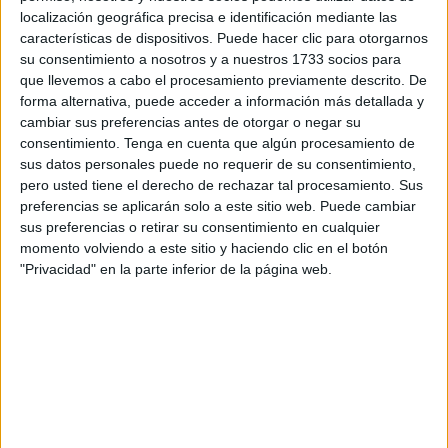
consolide de manera formal y definitiva la supresión de la
localización geográfica precisa e identificación mediante las
excepcionalidad de Schengen que facilitaba la entrada de
características de dispositivos. Puede hacer clic para otorgarnos
marroquíes residentes en la
región de Tetuán
con
su consentimiento a nosotros y a nuestros 1733 socios para
que llevemos a cabo el procesamiento previamente descrito. De
pasaporte y sin visado.
forma alternativa, puede acceder a información más detallada y
cambiar sus preferencias antes de otorgar o negar su
“Si echamos la vista atrás y estamos aquí, celebrando
consentimiento.
Tenga en cuenta que algún procesamiento de
unas elecciones con normalidad y con la ciudad en
sus datos personales puede no requerir de su consentimiento,
condiciones de salir reforzada yo creo que hicimos las
pero usted tiene el derecho de rechazar tal procesamiento. Sus
cosas bien: cumplir con nuestra obligación, no ponernos
preferencias se aplicarán solo a este sitio web. Puede cambiar
nerviosos, actuar desde el sentido de Estado... El mérito
sus preferencias o retirar su consentimiento en cualquier
momento volviendo a este sitio y haciendo clic en el botón
está en el pueblo de Ceuta, que dio una lección de
"Privacidad" en la parte inferior de la página web.
madurez, entereza cívica, solidaridad y patriotismo, un
ejemplo para el resto de España y para el mundo”, se ha
remontado al “episodio” de hace 24 meses.
Con respecto al último año de frontera reabierta, Vivas ha
querido distinguir la “normalización” del paso de personas
y la del de mercancías. Sobre la primera ha insistido en