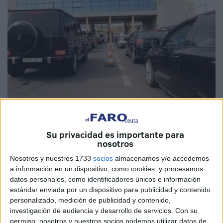
Imagen de archivo
Su privacidad es importante para
nosotros
Nosotros y nuestros 1733
socios
almacenamos y/o accedemos
El candidato del PP
a la Presidencia de la Ciudad,
Juan
a información en un dispositivo, como cookies, y procesamos
Vivas
, ha reiterado este miércoles, 17 de mayo,
datos personales, como identificadores únicos e información
aniversario de la crisis fronteriza de 2021 (“el momento
estándar enviada por un dispositivo para publicidad y contenido
más difícil vivido por Ceuta”) y de la
reapertura
del
paso
personalizado, medición de publicidad y contenido,
investigación de audiencia y desarrollo de servicios.
Con su
del Tarajal
en 2022, en la que ha reclamado que se
permiso, nosotros y nuestros socios podemos utilizar datos de