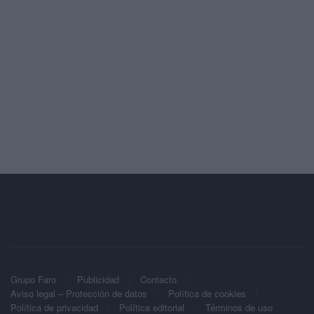
Grupo Faro
Publicidad
Contacto
Aviso legal – Protección de datos
Política de cookies
Política de privacidad
Política editorial
Términos de uso