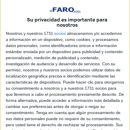
padres, mujer y 4 hijos, pero con una salvedad importante:
ya no podía pasar mercancía de uno a otro lado.
Su privacidad es importante para
nosotros
Entró a nado en Ceuta aprovechando la mediática
crisis de mayo
. Meses después, en octubre,
solicitó asilo
Nosotros y nuestros 1731
socios
almacenamos y/o accedemos
a información en un dispositivo, como cookies, y procesamos
en el puesto fronterizo del Tarajal
. Ahora la Audiencia
datos personales, como identificadores únicos e información
Nacional ratifica la negativa a dicha protección,
estándar enviada por un dispositivo para publicidad y contenido
respaldando la resolución adoptada por la subdirectora de
personalizado, medición de publicidad y contenido,
protección internacional del Ministerio del Interior.
investigación de audiencia y desarrollo de servicios.
Con su
permiso, nosotros y nuestros socios podemos utilizar datos de
El recurso contencioso administrativo presentado no solo
localización geográfica precisa e identificación mediante las
características de dispositivos. Puede hacer clic para otorgarnos
no ha sido estimado, sino que además ha sido condenado
su consentimiento a nosotros y a nuestros 1731 socios para
a pagar las costas.
que llevemos a cabo el procesamiento previamente descrito. De
forma alternativa, puede acceder a información más detallada y
Sus argumentos no han sido considerados válidos como
cambiar sus preferencias antes de otorgar o negar su
para sostener una
protección
. El protagonista de este
consentimiento.
Tenga en cuenta que algún procesamiento de
caso argumentó que no podía afrontar los gastos de
sus datos personales puede no requerir de su consentimiento,
pero usted tiene el derecho de rechazar tal procesamiento. Sus
comida, que en Marruecos no hay libertades ni tampoco