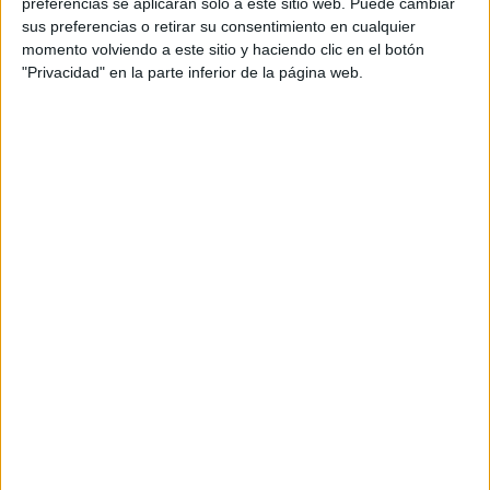
preferencias se aplicarán solo a este sitio web. Puede cambiar
educación suficiente.
sus preferencias o retirar su consentimiento en cualquier
momento volviendo a este sitio y haciendo clic en el botón
La
Audiencia Nacional
, en una resolución a la que ha
"Privacidad" en la parte inferior de la página web.
tenido acceso este periódico, concluye que no se le puede
conceder el asilo solicitado por cuando no ha quedado
acreditado que haya sufrido persecución por motivos de
raza, religión, nacionalidad, pertenencia a determinado
grupo social, orientación sexual u opiniones políticas.
Las razones del rechazo al asilo
“No siente un temor a regresar a su país de origen por esta
causa, sino que son las razones económicas y la
expectativa de mejorar de vida lo que ha motivado la
solicitud de protección internacional”, expone en la
sentencia.
“No ha quedado establecida la existencia de una