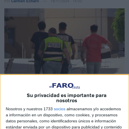
Por
Carmen Echarri
18/11/2024 - 14:02
Imagen de archivo
Su privacidad es importante para
nosotros
Nosotros y nuestros 1733
socios
almacenamos y/o accedemos
Está en
prisión
desde
el pasado 6 de noviembre
, poco
a información en un dispositivo, como cookies, y procesamos
después de que la UDEF-Delitos Informáticos lo detuviera
datos personales, como identificadores únicos e información
en una operación desarrollada en Miramar
contra la
estándar enviada por un dispositivo para publicidad y contenido