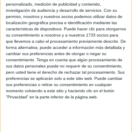
tenencia y distribución de
pornografía infantil
.
personalizado, medición de publicidad y contenido,
investigación de audiencia y desarrollo de servicios.
Con su
Ahora la
Policía Nacional
ha confirmado esta información
permiso, nosotros y nuestros socios podemos utilizar datos de
localización geográfica precisa e identificación mediante las
que adelantó
El Faro
encuadrando ese arresto en una
características de dispositivos. Puede hacer clic para otorgarnos
investigación
de envergadura con 40 personas
su consentimiento a nosotros y a nuestros 1733 socios para
arrestadas en 23 provincias españolas. La información se
que llevemos a cabo el procesamiento previamente descrito. De
conoce en el día mundial para prevenir la explotación
forma alternativa, puede acceder a información más detallada y
cambiar sus preferencias antes de otorgar o negar su
sexual, los abusos y la violencia sexual contra los niños.
consentimiento.
Tenga en cuenta que algún procesamiento de
sus datos personales puede no requerir de su consentimiento,
En la operación han participado más de 200 agentes de
pero usted tiene el derecho de rechazar tal procesamiento. Sus
toda España y se han realizado más de 60 registros.
preferencias se aplicarán solo a este sitio web. Puede cambiar
sus preferencias o retirar su consentimiento en cualquier
Entre los detenidos, hay un hombre productor de material
momento volviendo a este sitio y haciendo clic en el botón
pedófilo que utilizaba a víctimas menores de su entorno
"Privacidad" en la parte inferior de la página web.
familiar para elaborar fotos y vídeos con contenido sexual.
Fruto de los registros practicados, los agentes han
intervenido 58 teléfonos móviles, 19 ordenadores, 37
discos duros y USB, 6 tablets, y numerosos dispositivos de