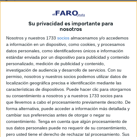
Ceuta.
Así se ha señalado desde la
Policía
, que ha indicado que
los
hechos están siendo objeto de investigación
. “El
Su privacidad es importante para
nosotros
grupo correspondiente hará las
indagaciones oportunas
para el esclarecimiento de los hechos”, han manifestado
Nosotros y nuestros 1733
socios
almacenamos y/o accedemos
a información en un dispositivo, como cookies, y procesamos
desde la Policía Nacional.
datos personales, como identificadores únicos e información
estándar enviada por un dispositivo para publicidad y contenido
La confirmación policial llega después de que este mismo
personalizado, medición de publicidad y contenido,
miércoles se publicara una carta al director en la que
se
investigación de audiencia y desarrollo de servicios.
Con su
alerta sobre una situación
que, según su autor, está
permiso, nosotros y nuestros socios podemos utilizar datos de
afectando a
numerosos deportistas
que practican
localización geográfica precisa e identificación mediante las
características de dispositivos. Puede hacer clic para otorgarnos
natación en aguas abiertas
en el litoral ceutí.
su consentimiento a nosotros y a nuestros 1733 socios para
que llevemos a cabo el procesamiento previamente descrito. De
“Una pesadilla” para los nadadores
forma alternativa, puede acceder a información más detallada y
cambiar sus preferencias antes de otorgar o negar su
Bajo el título
El acoso en nuestras costas: cuando
consentimiento.
Tenga en cuenta que algún procesamiento de
sus datos personales puede no requerir de su consentimiento,
nadar entre Fuente Caballos y El Sarchal se ha
pero usted tiene el derecho de rechazar tal procesamiento. Sus