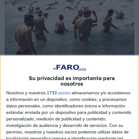
Foto: Fotógrafos Solidarios
Su privacidad es importante para
nosotros
Nosotros y nuestros 1733
socios
almacenamos y/o accedemos
a información en un dispositivo, como cookies, y procesamos
Muchas competiciones deportivas están cerca de echar el
datos personales, como identificadores únicos e información
estándar enviada por un dispositivo para publicidad y contenido
telón ahora que se aproxima en el calendario en el verano,
personalizado, medición de publicidad y contenido,
aunque el deporte
no se detiene ni mucho menos
en la
investigación de audiencia y desarrollo de servicios.
Con su
ciudad autónoma de Ceuta, pues es con la llegada de esta
permiso, nosotros y nuestros socios podemos utilizar datos de
época cuando asumen el protagonista otras diferentes
localización geográfica precisa e identificación mediante las