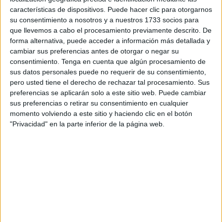
características de dispositivos. Puede hacer clic para otorgarnos
modalidades que casan con estos meses de calor a la
su consentimiento a nosotros y a nuestros 1733 socios para
perfección.
que llevemos a cabo el procesamiento previamente descrito. De
forma alternativa, puede acceder a información más detallada y
Es el caso, entre otras, de la
competición por relevos
cambiar sus preferencias antes de otorgar o negar su
que tendrá como escenario de fondo la
playa de la
consentimiento.
Tenga en cuenta que algún procesamiento de
Ribera
. Una oportunidad ideal para darse un chapuzón en
sus datos personales puede no requerir de su consentimiento,
una de las playas más emblemáticas de la ciudad y,
pero usted tiene el derecho de rechazar tal procesamiento. Sus
preferencias se aplicarán solo a este sitio web. Puede cambiar
además, formar parte de esta
competición
que, el próximo
sus preferencias o retirar su consentimiento en cualquier
sábado día 30 de mayo a partir de las 10:00h
., celebrará
momento volviendo a este sitio y haciendo clic en el botón
su primera edición.
"Privacidad" en la parte inferior de la página web.
Un año de aniversarios
Una nueva competición que nace de la implicación de la
Federación de Natación de Ceuta y el
Club de Natación
Caballa
por ofrecer una nueva perspectiva al deporte de la
mano de la natación, para unir a los propios nadadores y, a