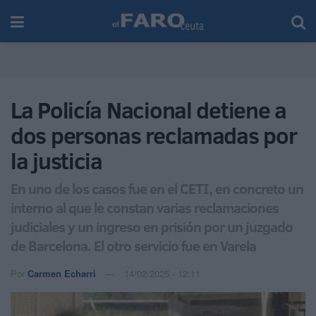
La Policía Nacional detiene a
dos personas reclamadas por
la justicia
En uno de los casos fue en el CETI, en concreto un
interno al que le constan varias reclamaciones
judiciales y un ingreso en prisión por un juzgado
de Barcelona. El otro servicio fue en Varela
Por
Carmen Echarri
14/02/2025 - 12:11