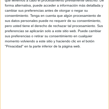
que llevemos a cabo el procesamiento previamente descrito. De
otra actuación se arrestó a otro varón en Varela, también
forma alternativa, puede acceder a información más detallada y
cambiar sus preferencias antes de otorgar o negar su
reclamado judicialmente.
consentimiento.
Tenga en cuenta que algún procesamiento de
sus datos personales puede no requerir de su consentimiento,
La primera intervención se llevó a cabo tras un incidente
pero usted tiene el derecho de rechazar tal procesamiento. Sus
en el CETI en el que tuvo que intervenir la Policía
preferencias se aplicarán solo a este sitio web. Puede cambiar
Nacional, en concreto la UPR. Fue cuando se verificó que
sus preferencias o retirar su consentimiento en cualquier
uno de los internos que estaba teniendo una pelea con
momento volviendo a este sitio y haciendo clic en el botón
"Privacidad" en la parte inferior de la página web.
otro estaba buscado por 5 juzgados distintos
.
Además, también esta pasada noche, se procedía a la
detención de un varón en la barriada de Varela, “al estar
reclamado por el juzgado al no haberse presentado”,
indicó la Jefatura Superior. Aquí intervino la UIP.
Protocolos de seguridad
Se sigue así el protocolo establecido: orden judicial
notificada a la Policía Nacional y reacción para dar con