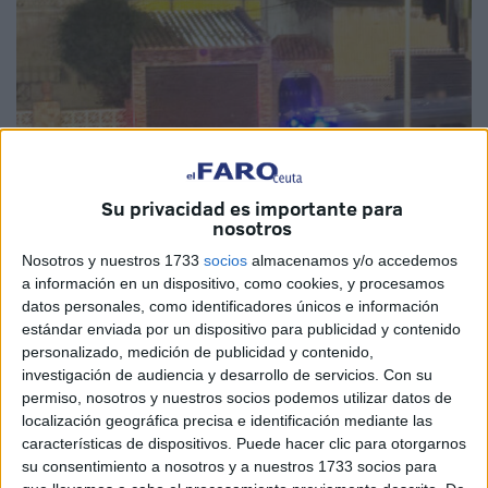
Su privacidad es importante para
nosotros
Nosotros y nuestros 1733
socios
almacenamos y/o accedemos
a información en un dispositivo, como cookies, y procesamos
Imagen cedida
datos personales, como identificadores únicos e información
estándar enviada por un dispositivo para publicidad y contenido
personalizado, medición de publicidad y contenido,
investigación de audiencia y desarrollo de servicios.
Con su
Agentes de la
Policía Nacional
han detenido en Ceuta a
permiso, nosotros y nuestros socios podemos utilizar datos de
localización geográfica precisa e identificación mediante las
un varón en el
CETI
al que le constaban varias
características de dispositivos. Puede hacer clic para otorgarnos
reclamaciones cursadas por cinco juzgados
, entre ellas
su consentimiento a nosotros y a nuestros 1733 socios para
una entrada en prisión dictada por uno de Barcelona. En