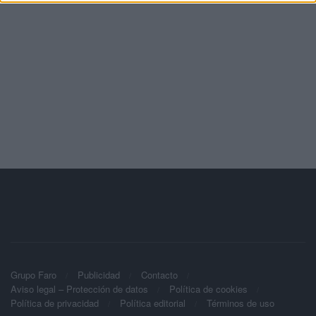
Grupo Faro
Publicidad
Contacto
Aviso legal – Protección de datos
Política de cookies
Política de privacidad
Política editorial
Términos de uso