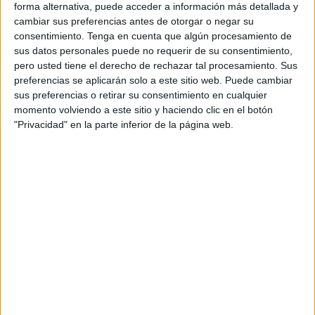
forma alternativa, puede acceder a información más detallada y
que aprovechar esta jornada para disfrutar.
cambiar sus preferencias antes de otorgar o negar su
consentimiento.
Tenga en cuenta que algún procesamiento de
En la fotografía que acompaña este deseo de que los
sus datos personales puede no requerir de su consentimiento,
ceutíes comiencen el día tranquilos porque ellos velan por
pero usted tiene el derecho de rechazar tal procesamiento. Sus
su seguridad, se puede ver aun agente junto a un vehículo
preferencias se aplicarán solo a este sitio web. Puede cambiar
sus preferencias o retirar su consentimiento en cualquier
del Cuerpo Nacional desde las Murallas Reales.
momento volviendo a este sitio y haciendo clic en el botón
"Privacidad" en la parte inferior de la página web.
El Cuerpo Nacional ha dado los buenos días desde un
lugar conocido por todos los ceutíes y en el que muchos
turistas también se retratan: la panorámica de las Murallas
Reales, un punto clave en el patrimonio histórico y cultural
de nuestra ciudad.
"
¡
Buenos Días
desde
Ceuta
! Aprovecha este
domingo
para
desconectar, relajarte y disfrutar del día libre.
Somos Tu
Policía
, añade el Cuerpo Nacional de Policía en su saludo
desde Ceuta.