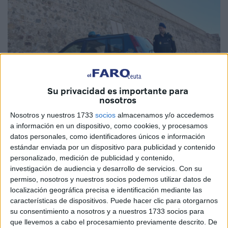
Su privacidad es importante para
nosotros
Nosotros y nuestros 1733
socios
almacenamos y/o accedemos
Imagen cedida
a información en un dispositivo, como cookies, y procesamos
datos personales, como identificadores únicos e información
estándar enviada por un dispositivo para publicidad y contenido
personalizado, medición de publicidad y contenido,
investigación de audiencia y desarrollo de servicios.
Con su
La
Policía Nacional
ha madrugado para desear un feliz
permiso, nosotros y nuestros socios podemos utilizar datos de
domingo y dar los buenos días desde Ceuta a través de su
localización geográfica precisa e identificación mediante las
cuenta nacional en
Twitter
. Así, el perfil de la Policía
características de dispositivos. Puede hacer clic para otorgarnos
su consentimiento a nosotros y a nuestros 1733 socios para
Nacional en Twitter ha querido dar los buenos días desde
que llevemos a cabo el procesamiento previamente descrito. De
nuestra ciudad con un tuit en el que recuerdan que hay