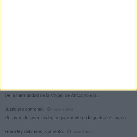
Sal
comentó:
hace 3 años
En Ceuta no pasa nada tranquilo no pasa nada ni un solo día
claro
Me compro un cuchillo
comentó:
hace 3 años
A este le darían los 400 del bono cultural joven y lo aprobó a su
cultura,son sus costumbres y si no las respetas eres racista
Mari la pescaera
comentó:
hace 3 años
Mi Seuta wapa y marinera... crisó de kurturas...
Jorge
comentó:
hace 3 años
De la hermandad de la Virgen de África no era…
Justiciero
comentó:
hace 3 años
Un joven de jovenlandia, seguramente no le gustará el jamón
Fuera ley del menor
comentó:
hace 3 años