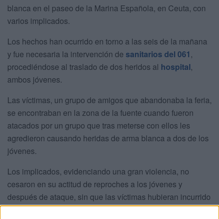
blanca en el paseo de la Marina Española, en Ceuta, con
varios implicados.
Los hechos han ocurrido en torno a las seis de la mañana
y fue necesaria la intervención de
sanitarios del 061
,
procediéndose al traslado de dos heridos al
hospital
,
ambos jóvenes.
Las víctimas, un grupo de amigos que abandonaba la feria,
se encontraban en la zona de la fuente cuando fueron
atacados por un grupo que tras meterse con ellos les
agredieron causando heridas de arma blanca a dos de los
jóvenes.
Los implicados, evidenciando una gran violencia, no
cesaron en su actitud de reproches a los jóvenes y
después de ataque, sin que las víctimas hubieran incurrido
en ninguna acción provocativa.