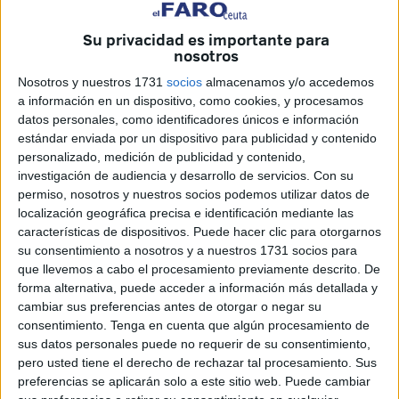
Fueron el objetivo casual de esa noche terminando dos de
Su privacidad es importante para
ellos en urgencias del hospital esperando nueva
nosotros
valoración.
Nosotros y nuestros 1731
socios
almacenamos y/o accedemos
a información en un dispositivo, como cookies, y procesamos
En la zona también había, según testigos presenciales,
datos personales, como identificadores únicos e información
unidades de la
Policía Local
. La alerta sobre lo ocurrido
estándar enviada por un dispositivo para publicidad y contenido
se giró al 112, teléfono único de emergencias, pocos
personalizado, medición de publicidad y contenido,
minutos antes de las seis de esta mañana.
investigación de audiencia y desarrollo de servicios.
Con su
permiso, nosotros y nuestros socios podemos utilizar datos de
Uno de los heridos presentaba lesiones en la espalda y en
localización geográfica precisa e identificación mediante las
un dedo, requiriendo asistencia sanitaria que llegó
características de dispositivos. Puede hacer clic para otorgarnos
su consentimiento a nosotros y a nuestros 1731 socios para
rápidamente. El otro tenía heridas en glúteo y muslo.
que llevemos a cabo el procesamiento previamente descrito. De
Ambos están en Urgencias y tienen además contusiones
forma alternativa, puede acceder a información más detallada y
en sus rostros. De hecho aunque algunos testigos
cambiar sus preferencias antes de otorgar o negar su
presenciales acudieron rápidamente a la clínica Septem
consentimiento.
Tenga en cuenta que algún procesamiento de
sus datos personales puede no requerir de su consentimiento,
en busca de ayuda, no fue necesario al haber
pero usted tiene el derecho de rechazar tal procesamiento. Sus
desplazamiento rápido de los sanitarios del 061.
preferencias se aplicarán solo a este sitio web. Puede cambiar