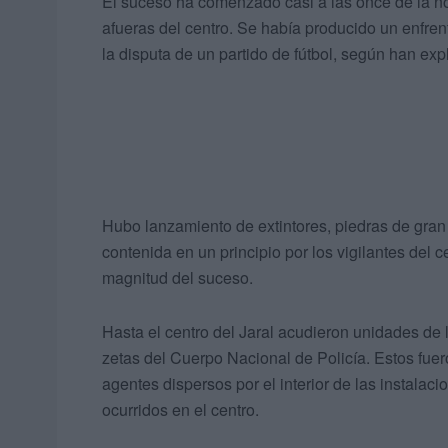
El suceso ha comenzado casi a las once de la no
afueras del centro. Se había producido un enfre
la disputa de un partido de fútbol, según han exp
Hubo lanzamiento de extintores, piedras de gran 
contenida en un principio por los vigilantes del c
magnitud del suceso.
Hasta el centro del Jaral acudieron unidades de 
zetas del Cuerpo Nacional de Policía. Estos fue
agentes dispersos por el interior de las instala
ocurridos en el centro.