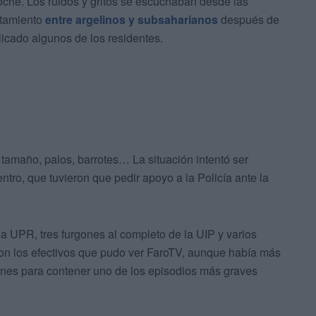
che. Los ruidos y gritos se escuchaban desde las
ntamiento
entre argelinos y subsaharianos
después de
licado algunos de los residentes.
tamaño, palos, barrotes… La situación intentó ser
entro, que tuvieron que pedir apoyo a la Policía ante la
la UPR, tres furgones al completo de la UIP y varios
ron los efectivos que pudo ver FaroTV, aunque había más
ciones para contener uno de los episodios más graves