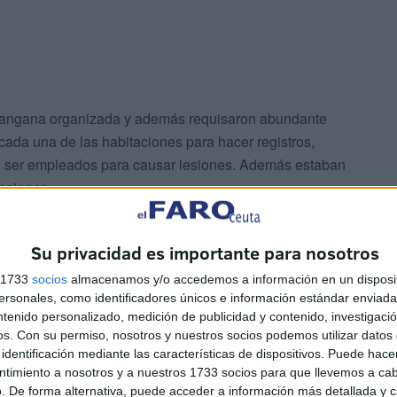
la tangana organizada y además requisaron abundante
cada una de las habitaciones para hacer registros,
n ser empleados para causar lesiones. Además estaban
esiones.
e la Jefatura Superior no ha concretado el número. Sí que
Su privacidad es importante para nosotros
 otros de origen subsahariano.
s 1733
socios
almacenamos y/o accedemos a información en un disposit
sonales, como identificadores únicos e información estándar enviada 
ntenido personalizado, medición de publicidad y contenido, investigaci
os.
Con su permiso, nosotros y nuestros socios podemos utilizar datos 
identificación mediante las características de dispositivos. Puede hacer
ntimiento a nosotros y a nuestros 1733 socios para que llevemos a ca
. De forma alternativa, puede acceder a información más detallada y 