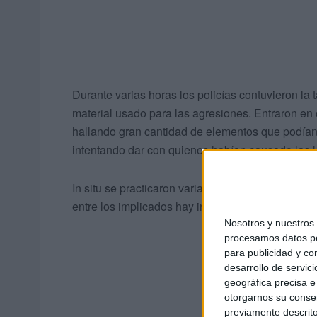
Durante varias horas los policías contuvieron 
material usado para las agresiones. Entraron en 
hallando gran cantidad de elementos que podía
intentando dar con quienes habían causado las l
In situ se practicaron varias detenciones, aunqu
entre los implicados hay inmigrantes argelinos y
Nosotros y nuestro
procesamos datos per
para publicidad y co
desarrollo de servici
geográfica precisa e 
otorgarnos su conse
previamente descrito