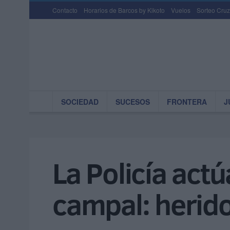
Contacto
Horarios de Barcos by Kikoto
Vuelos
Sorteo Cruz
SOCIEDAD
SUCESOS
FRONTERA
J
La Policía actú
campal: herido