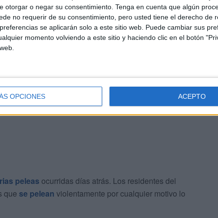
 de los heridos, el que revestía mayor gravedad, al
e otorgar o negar su consentimiento.
Tenga en cuenta que algún proc
de no requerir de su consentimiento, pero usted tiene el derecho de r
on lesiones que no requerían del traslado fuera del
referencias se aplicarán solo a este sitio web. Puede cambiar sus pref
alquier momento volviendo a este sitio y haciendo clic en el botón "Pri
 web.
ante tensa dentro del CETI, a las afueras quedaban
on la batalla campal a su regreso al centro. Se les
rededores hasta la marcha de todos los agentes
 noche.
ÁS OPCIONES
ACEPTO
rias peleas
ocurridas días atrás. Los residentes del
os que
se pelean
violentamente por cualquier motivo lo