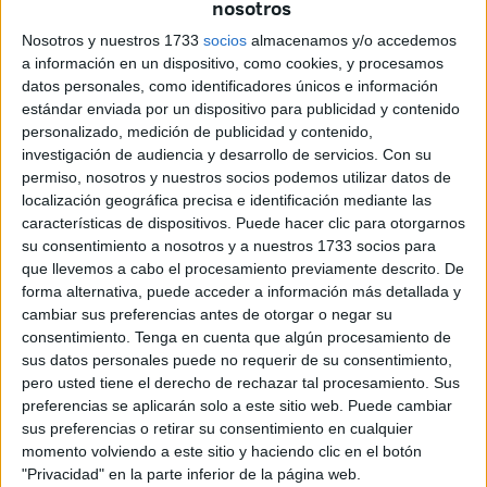
nosotros
La Consejería de Gobernación prometió que se
aumentarían los controles para evitar lo que se ha
Nosotros y nuestros 1733
socios
almacenamos y/o accedemos
a información en un dispositivo, como cookies, y procesamos
convertido en una situación infernal pero las retenciones
datos personales, como identificadores únicos e información
siguen sucediéndose y a pie de calle la indignación es
estándar enviada por un dispositivo para publicidad y contenido
absoluta para quien la sufre.
personalizado, medición de publicidad y contenido,
investigación de audiencia y desarrollo de servicios.
Con su
Las
quejas
se trasladan a todos los ámbitos: prensa,
permiso, nosotros y nuestros socios podemos utilizar datos de
conductos oficiales o las redes sociales. Esta última ha
localización geográfica precisa e identificación mediante las
características de dispositivos. Puede hacer clic para otorgarnos
sido la vía elegida por el ceutí Jorge Montiel para difundir
su consentimiento a nosotros y a nuestros 1733 socios para
un vídeo en el que recoge cómo ha sufrido en sus propias
que llevemos a cabo el procesamiento previamente descrito. De
carnes una situación que se repite a diario y se ve
forma alternativa, puede acceder a información más detallada y
recrudecida los fines de semana.
cambiar sus preferencias antes de otorgar o negar su
consentimiento.
Tenga en cuenta que algún procesamiento de
Alude Montiel a la “poca vergüenza” de sumar minutos
sus datos personales puede no requerir de su consentimiento,
pero usted tiene el derecho de rechazar tal procesamiento. Sus
esperando atrapado en una cola que bloquea todo la
preferencias se aplicarán solo a este sitio web. Puede cambiar
vuelta al puerto deportivo. “A metro por minuto” se avanza,
sus preferencias o retirar su consentimiento en cualquier
expone indignado en una grabación que ha contado con el
momento volviendo a este sitio y haciendo clic en el botón
respaldo de muchos otros afectados que se ven
"Privacidad" en la parte inferior de la página web.