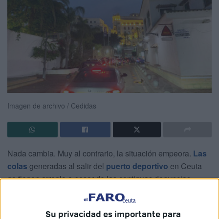
Imagen de archivo / Cedidas
Nada cambia. Muy al contrario, la situación empeora.
Las
colas
generadas al salir del
puerto deportivo
en Ceuta
no tienen arreglo a pesar de las continuas denuncias
publicadas al respecto tanto por afectados de manera
particular como por entidades.
Su privacidad es importante para