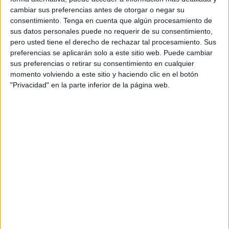
soliciten con ese fin para su gestión directa o
cambiar sus preferencias antes de otorgar o negar su
externalizada. “Estamos a su disposición para facilitar que
consentimiento.
Tenga en cuenta que algún procesamiento de
satisfagan esa necesidad si la tienen”, ha resumido.
sus datos personales puede no requerir de su consentimiento,
pero usted tiene el derecho de rechazar tal procesamiento. Sus
Orozco ha reseñado que la normativa contempla dar un
preferencias se aplicarán solo a este sitio web. Puede cambiar
uso “social” a dichas dependencias, pero supeditado a la
sus preferencias o retirar su consentimiento en cualquier
momento volviendo a este sitio y haciendo clic en el botón
organización de la
actividad docente
y con las
"Privacidad" en la parte inferior de la página web.
autorizaciones preceptivas de los equipos directivos o la
administración. Actualmente solo hay dos centros con
aulas matinales autorizadas, los CEIP Mare Nostrum y
Ortega y Gasset.
“La Ciudad no cobra nada por conceder estas aulas y son
las AMPAs las que fijan las tarifas”, ha añadido la
consejera, que ha asegurado que el diseño de los
programas educativos de los Planes de Empleo se ha
ceñido a los requerimientos de la Dirección Provincial del
MEFP
, “que no han incluido personal para la apertura de