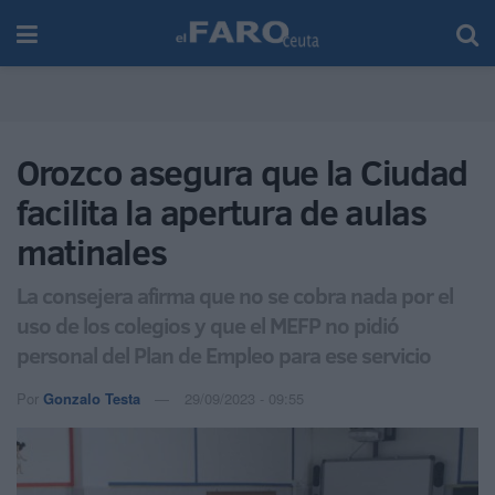
Orozco asegura que la Ciudad
facilita la apertura de aulas
matinales
La consejera afirma que no se cobra nada por el
uso de los colegios y que el MEFP no pidió
personal del Plan de Empleo para ese servicio
Por
Gonzalo Testa
29/09/2023 - 09:55