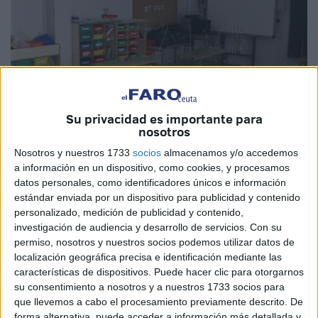
Su privacidad es importante para
nosotros
Imagen de archivo
Nosotros y nuestros 1733
socios
almacenamos y/o accedemos
a información en un dispositivo, como cookies, y procesamos
datos personales, como identificadores únicos e información
estándar enviada por un dispositivo para publicidad y contenido
La consejera de Educación del
Gobierno de Ceuta
, Pilar
personalizado, medición de publicidad y contenido,
investigación de audiencia y desarrollo de servicios.
Con su
Orozco, ha detallado este viernes
en el Pleno
a Vox en
permiso, nosotros y nuestros socios podemos utilizar datos de
relación con la apertura de
aulas matinales
y vespertinas
localización geográfica precisa e identificación mediante las
que la Ciudad ha establecido un protocolo con el
características de dispositivos. Puede hacer clic para otorgarnos
ministerio para poner a disposición de las AMPAs las
su consentimiento a nosotros y a nuestros 1733 socios para
instalaciones de los colegios en el caso de que se
que llevemos a cabo el procesamiento previamente descrito. De
forma alternativa, puede acceder a información más detallada y