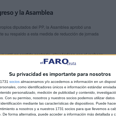
greso y la Asamblea
 propios diputados del PP, la Asamblea aprobó una
te su respaldo a esta medida de reducción de jornada
ya votó en sentido contrario, alineándose con el rechazo
Su privacidad es importante para nosotros
esta buena para el país. Y entre esos votos estaba el
o que vota usted, señor Vivas”.
s 1731
socios
almacenamos y/o accedemos a información en un disposit
sonales, como identificadores únicos e información estándar enviada 
ntenido personalizado, medición de publicidad y contenido, investigaci
 de una medida que afecta de manera positiva a
os.
Con su permiso, nosotros y nuestros socios podemos utilizar datos 
a con el refrendo de la Asamblea. Es una
identificación mediante las características de dispositivos. Puede hacer
ntimiento a nosotros y a nuestros 1731 socios para que llevemos a ca
. De forma alternativa, puede acceder a información más detallada y 