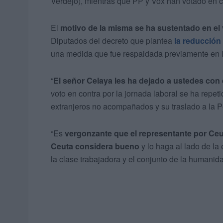
Verdejo), mientras que PP y Vox han votado en c
El
motivo de la misma se ha sustentado en el
Diputados del decreto que plantea
la reducción
una medida que fue respaldada previamente en 
“
El señor Celaya les ha dejado a ustedes con e
voto en contra por la jornada laboral se ha repe
extranjeros no acompañados y su traslado a la P
“Es
vergonzante que el representante por Ceut
Ceuta considera bueno
y lo haga al lado de la
la clase trabajadora y el conjunto de la humanid