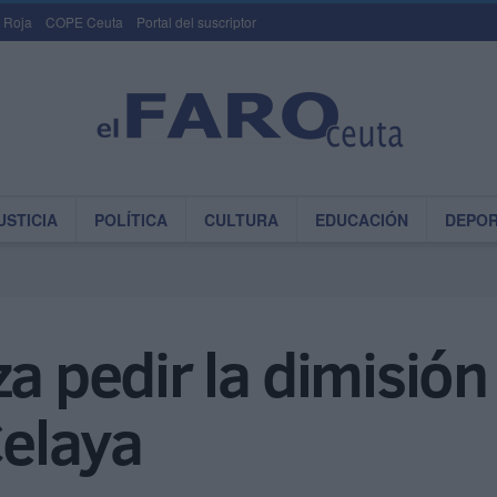
 Roja
COPE Ceuta
Portal del suscriptor
USTICIA
POLÍTICA
CULTURA
EDUCACIÓN
DEPO
za pedir la dimisión
Celaya