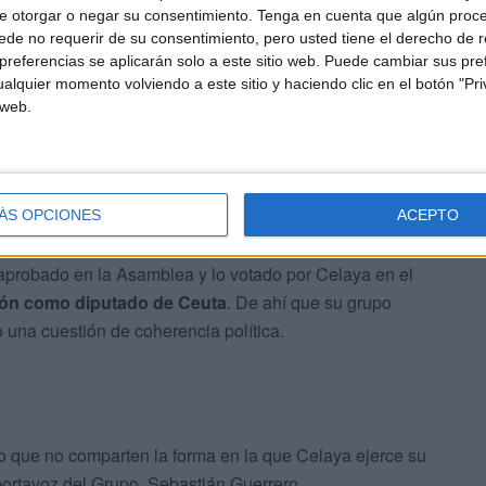
e otorgar o negar su consentimiento.
Tenga en cuenta que algún proc
de no requerir de su consentimiento, pero usted tiene el derecho de r
referencias se aplicarán solo a este sitio web. Puede cambiar sus pref
alquier momento volviendo a este sitio y haciendo clic en el botón "Pri
 web.
o sienten sonrojo
cuando vota en contra de lo que
edes atacan a quienes señalamos este bochorno.
Se
adrid otra
”.
ÁS OPCIONES
ACEPTO
 aprobado en la Asamblea y lo votado por Celaya en el
ión como diputado de Ceuta
. De ahí que su grupo
una cuestión de coherencia política.
o que no comparten la forma en la que Celaya ejerce su
portavoz del Grupo, Sebastián Guerrero.