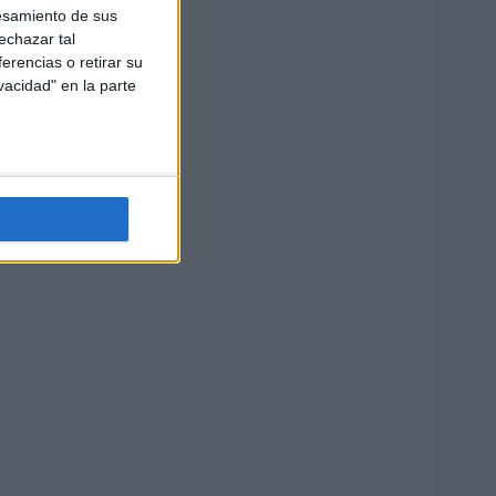
esamiento de sus
echazar tal
erencias o retirar su
vacidad" en la parte