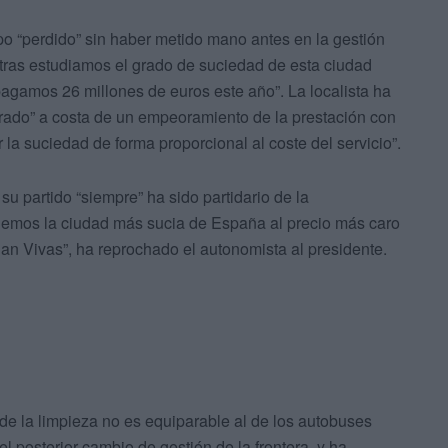
o “perdido” sin haber metido mano antes en la gestión
ntras estudiamos el grado de suciedad de esta ciudad
agamos 26 millones de euros este año”. La localista ha
rado” a costa de un empeoramiento de la prestación con
r la suciedad de forma proporcional al coste del servicio”.
 partido “siempre” ha sido partidario de la
enemos la ciudad más sucia de España al precio más caro
uan Vivas”, ha reprochado el autonomista al presidente.
de la limpieza no es equiparable al de los autobuses
el posterior cambio de gestión de la frontera, y ha