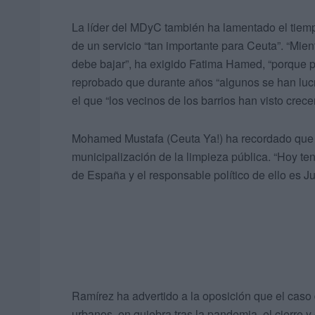
La líder del MDyC también ha lamentado el tiemp
de un servicio “tan importante para Ceuta”. “Mie
debe bajar”, ha exigido Fatima Hamed, “porque p
reprobado que durante años “algunos se han luc
el que “los vecinos de los barrios han visto crece
Mohamed Mustafa (Ceuta Ya!) ha recordado que su
municipalización de la limpieza pública. “Hoy t
de España y el responsable político de ello es J
Ramírez ha advertido a la oposición que el caso 
urbanos, en quiebra tras la pandemia, el cierre y 