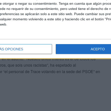
e otorgar o negar su consentimiento.
Tenga en cuenta que algún proc
de no requerir de su consentimiento, pero usted tiene el derecho de r
referencias se aplicarán solo a este sitio web. Puede cambiar sus pref
 Redondo, ha lamentado que el Pleno no haya iniciado
alquier momento volviendo a este sitio y haciendo clic en el botón "Pri
 web.
da legislatura, pero con su cordón sanitario
ha tachado al PSOE de “brazo político de Trace”.
tiérrez, que se ha reconocido “parte implicada” del asunto
ÁS OPCIONES
ACEPTO
 tomado la palabra en el segundo turno de palabra, ha
 en el asunto. “Nuestro único interés es el de todos los
ros, que sois unos racistas”, ha espetado al
tor “el personal de Trace votando en la sede del PSOE” en