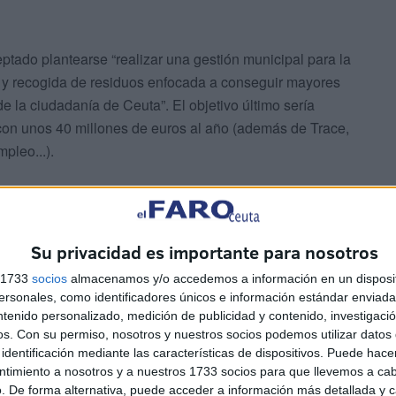
tado plantearse “realizar una gestión municipal para la
ia y recogida de residuos enfocada a conseguir mayores
de la ciudadanía de Ceuta”. El objetivo último sería
con unos 40 millones de euros al año (además de Trace,
pleo...).
formes para justificar haber llegado a este punto está “el
nes afectos al servicio y otros necesarios para su
costo y/o gastos de inversión y financieros”, el
Su privacidad es importante para nosotros
falta de “criterios técnicos, organizativos y de control de
s 1733
socios
almacenamos y/o accedemos a información en un disposit
 la forma en que se han disparado los costes de
sonales, como identificadores únicos e información estándar enviada 
ntenido personalizado, medición de publicidad y contenido, investigaci
os.
Con su permiso, nosotros y nuestros socios podemos utilizar datos 
identificación mediante las características de dispositivos. Puede hacer
ntimiento a nosotros y a nuestros 1733 socios para que llevemos a ca
. De forma alternativa, puede acceder a información más detallada y 