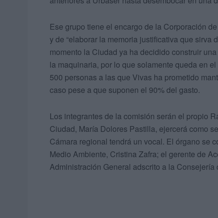
anteriores a Urbaser hasta desembocar en una der
Ese grupo tiene el encargo de la Corporación de “
y de “elaborar la memoria justificativa que sirva
momento la Ciudad ya ha decidido construir una 
la maquinaria, por lo que solamente queda en el 
500 personas a las que Vivas ha prometido mante
caso pese a que suponen el 90% del gasto.
Los integrantes de la comisión serán el propio R
Ciudad, María Dolores Pastilla, ejercerá como se
Cámara regional tendrá un vocal. El órgano se co
Medio Ambiente, Cristina Zafra; el gerente de 
Administración General adscrito a la Consejería