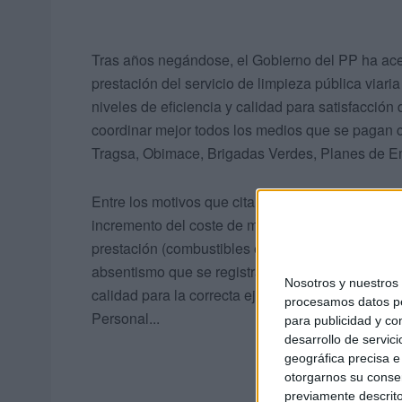
Tras años negándose, el Gobierno del PP ha acep
prestación del servicio de limpieza pública viar
niveles de eficiencia y calidad para satisfacción 
coordinar mejor todos los medios que se pagan 
Tragsa, Obimace, Brigadas Verdes, Planes de Em
Entre los motivos que citan los técnicos en sus in
incremento del coste de mantenimiento de los bie
prestación (combustibles entre otros) así como el 
absentismo que se registra en Trace (del 16%), la 
Nosotros y nuestro
calidad para la correcta ejecución del servicio”,
procesamos datos per
Personal...
para publicidad y co
desarrollo de servici
geográfica precisa e 
otorgarnos su conse
previamente descrito