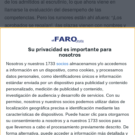
de los admitidos al escrutinio, lo que ahora viene en
llamarse la evaluación del desempeño de las
competencias. Pero los rumores están ahí afuera: “¡Los
aprobados se regalan!, ¡las plazas vienen con nombres y
apellidos!” ¿Cómo podemos contrarrestar esta opinión
popular?
Su privacidad es importante para
Nos hemos acostumbrado a evaluar a nuestros
nosotros
compañeros de trabajo, a los del mismo departamento
Nosotros y nuestros 1733
socios
almacenamos y/o accedemos
profesional, a nuestros amigos porque, como funcionarios
a información en un dispositivo, como cookies, y procesamos
públicos, se nos presupone profesionalidad y vigilancia
datos personales, como identificadores únicos e información
estándar enviada por un dispositivo para publicidad y contenido
estricta de la ley. El aura de objetividad, ese compromiso
personalizado, medición de publicidad y contenido,
de imparcialidad y de ausencia de conflicto de intereses,
investigación de audiencia y desarrollo de servicios.
Con su
se fundamenta en la evaluación colegiada, en el
permiso, nosotros y nuestros socios podemos utilizar datos de
anonimato de algunas pruebas, en el promedio de las
localización geográfica precisa e identificación mediante las
características de dispositivos. Puede hacer clic para otorgarnos
calificaciones obtenidas, en el uso de criterios descriptivos
su consentimiento a nosotros y a nuestros 1733 socios para
de evaluación, en evidencias registradas, en una puesta
que llevemos a cabo el procesamiento previamente descrito. De
en escena y en un lenguaje formal y corporal que
forma alternativa, puede acceder a información más detallada y