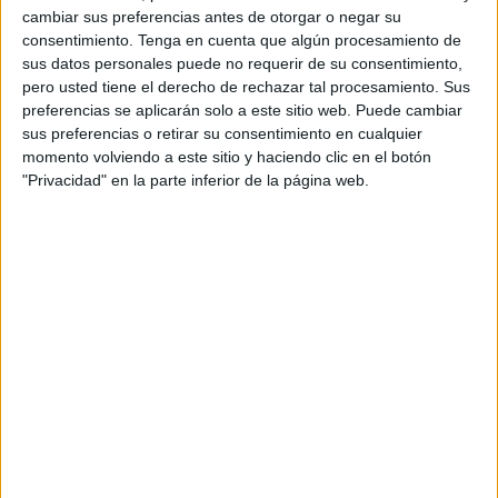
mantengan a raya nuestras afinidades electivas, nuestras
cambiar sus preferencias antes de otorgar o negar su
consentimiento.
Tenga en cuenta que algún procesamiento de
creencias y preferencias, sin que falte, por supuesto, el
sus datos personales puede no requerir de su consentimiento,
necesario desapego emocional.
pero usted tiene el derecho de rechazar tal procesamiento. Sus
preferencias se aplicarán solo a este sitio web. Puede cambiar
¿Ser miembro de un tribunal de oposiciones donde se
sus preferencias o retirar su consentimiento en cualquier
presentan tus compañeras y compañeros de trabajo puede
momento volviendo a este sitio y haciendo clic en el botón
dar lugar a cierto trato de favor o desfavor, intencionado o
"Privacidad" en la parte inferior de la página web.
no, por el simple hecho de disponer de más información y
a más largo plazo que de otros candidatos desconocidos?
¿O es que tenemos que echar un cable a los nuestros,
como se hace con las citas de familiares y conocidos en el
sistema sanitario? ¿Por qué no se admite el compartir
despacho profesional o el tener amistad o enemistad
manifiesta como motivo de abstención, como sí se hace
cuando se presentan en la lista de admitidos familiares
hasta el cuarto grado de consanguinidad? El cargo de
funcionario del Estado nos obliga a ser objetivos, pero ¿no
estamos contaminados? Todos la personas implicadas en