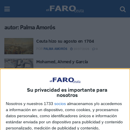
autor:
Palma Amorós
Ceuta hizo su agosto en 1704
POR
PALMA AMORÓS
30/07/2026
0
Mohamed, Ahmed y García
POR
PALMA AMORÓS
14/07/2026
0
Gaudí en Tánger
Su privacidad es importante para
POR
PALMA AMORÓS
25/06/2026
0
nosotros
Benzú o los hijos del Sus
Nosotros y nuestros 1733
socios
almacenamos y/o accedemos
a información en un dispositivo, como cookies, y procesamos
POR
PALMA AMORÓS
19/06/2026
1
datos personales, como identificadores únicos e información
estándar enviada por un dispositivo para publicidad y contenido
¿La plaza está dada?
personalizado, medición de publicidad y contenido,