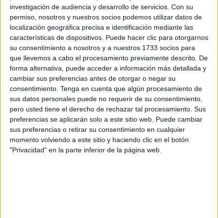
POR
PALMA AMORÓS
12/06/2026
1
investigación de audiencia y desarrollo de servicios.
Con su
permiso, nosotros y nuestros socios podemos utilizar datos de
Cordero de Dios: del amor y otros demonios
localización geográfica precisa e identificación mediante las
POR
PALMA AMORÓS
26/05/2026
5
características de dispositivos. Puede hacer clic para otorgarnos
su consentimiento a nosotros y a nuestros 1733 socios para
Los laberintos de Ceuta: el Recinto Sur
que llevemos a cabo el procesamiento previamente descrito. De
forma alternativa, puede acceder a información más detallada y
POR
PALMA AMORÓS
20/05/2026
2
cambiar sus preferencias antes de otorgar o negar su
consentimiento.
Tenga en cuenta que algún procesamiento de
Cuba no existe
sus datos personales puede no requerir de su consentimiento,
POR
PALMA AMORÓS
15/05/2026
0
pero usted tiene el derecho de rechazar tal procesamiento. Sus
preferencias se aplicarán solo a este sitio web. Puede cambiar
sus preferencias o retirar su consentimiento en cualquier
momento volviendo a este sitio y haciendo clic en el botón
"Privacidad" en la parte inferior de la página web.