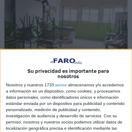
Imagen de archivo
Su privacidad es importante para
nosotros
Nosotros y nuestros 1733
socios
almacenamos y/o accedemos
a información en un dispositivo, como cookies, y procesamos
Las constantes lluvias de este pasado fin de semana han
datos personales, como identificadores únicos e información
provocado importantes trastornos al profesorado y al
estándar enviada por un dispositivo para publicidad y contenido
personalizado, medición de publicidad y contenido,
alumnado del colegio
Mare Nostrum
, que incluso se vio
investigación de audiencia y desarrollo de servicios.
Con su
obligado el pasado viernes a
suspender las clases
de
permiso, nosotros y nuestros socios podemos utilizar datos de
Primaria debido a las
inundaciones
causadas por
la
localización geográfica precisa e identificación mediante las