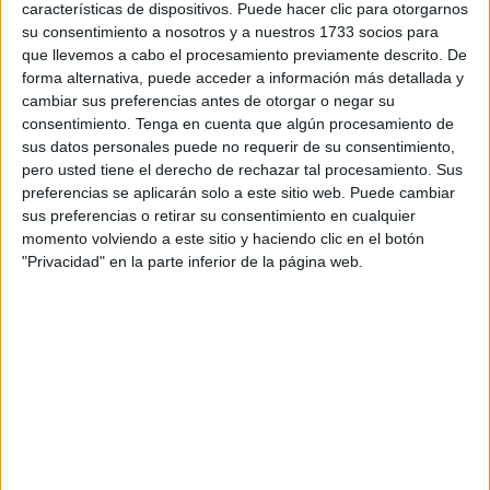
borrasca Aline
a su paso por Ceuta y a los
problemas de
características de dispositivos. Puede hacer clic para otorgarnos
su consentimiento a nosotros y a nuestros 1733 socios para
filtraciones
que presenta el edificio.
que llevemos a cabo el procesamiento previamente descrito. De
forma alternativa, puede acceder a información más detallada y
Las goteras, en realidad pequeñas cascadas de agua, se
cambiar sus preferencias antes de otorgar o negar su
deben a la obstrucción de las canaletas que deberían
consentimiento.
Tenga en cuenta que algún procesamiento de
conducir la precipitación hacia la bajante en lugar de
sus datos personales puede no requerir de su consentimiento,
quedar acumulada en la cubierta. Esto ha hecho que este
pero usted tiene el derecho de rechazar tal procesamiento. Sus
lunes al volver a las aulas los propios docentes hayan
preferencias se aplicarán solo a este sitio web. Puede cambiar
sus preferencias o retirar su consentimiento en cualquier
tenido que colocar cubos en las clases y "achicar y
momento volviendo a este sitio y haciendo clic en el botón
recoger todo el agua".
"Privacidad" en la parte inferior de la página web.
Al entrar, el comentario de todos los niños de 3º y 4º de
Primaria que si han vuelto a clase, haciendo gala de su
inocencia, no era otro que: "¡Una piscina!". Una situación
que preocupa a las madres y padres de los alumnos ya
que consideran que sus hijos están yendo a clase "en
unas condiciones que no son seguras ni para los niños ni
para los
maestros
", comenta uno de los padres.